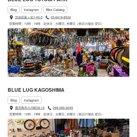
Blog
Instagram
Bike Catalog
渋谷区富ヶ谷1-43-3
03-6416-8532
営業時間 : 12時 - 19時
定休日 : 火曜日, 木曜日（祝日の場合 翌日）
BLUE LUG KAGOSHIMA
Blog
Instagram
鹿児島市小川町26-13
099-295-3045
営業時間 : 12時 - 19時
定休日 : 火曜日, 水曜日（祝日の場合 翌日）