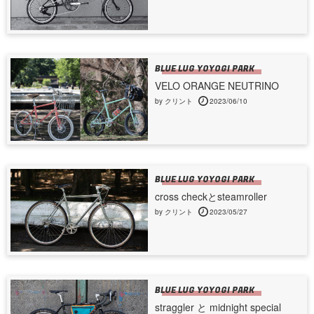
BLUE LUG YOYOGI PARK
VELO ORANGE NEUTRINO
by クリント
2023/06/10
BLUE LUG YOYOGI PARK
cross checkとsteamroller
by クリント
2023/05/27
BLUE LUG YOYOGI PARK
straggler と midnight special