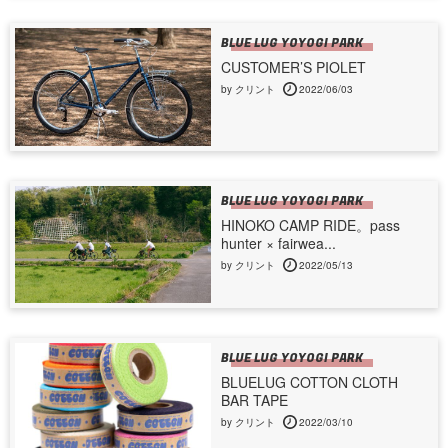
BLUE LUG YOYOGI PARK
CUSTOMER’S PIOLET
by クリント
2022/06/03
BLUE LUG YOYOGI PARK
HINOKO CAMP RIDE。pass
hunter × fairwea...
by クリント
2022/05/13
BLUE LUG YOYOGI PARK
BLUELUG COTTON CLOTH
BAR TAPE
by クリント
2022/03/10