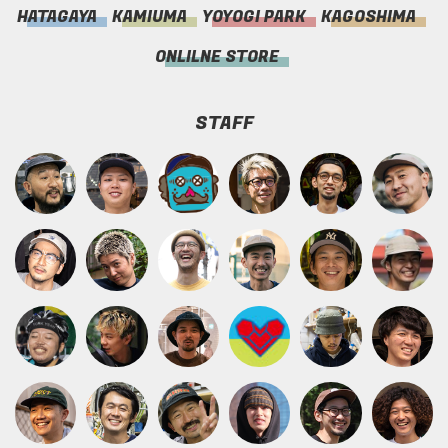
HATAGAYA
KAMIUMA
YOYOGI PARK
KAGOSHIMA
ONLILNE STORE
STAFF