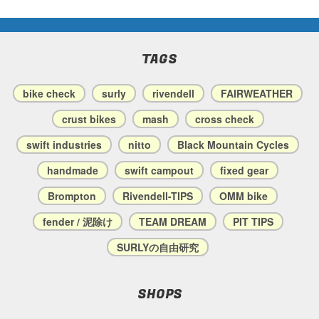
TAGS
bike check
surly
rivendell
FAIRWEATHER
crust bikes
mash
cross check
swift industries
nitto
Black Mountain Cycles
handmade
swift campout
fixed gear
Brompton
Rivendell-TIPS
OMM bike
fender / 泥除け
TEAM DREAM
PIT TIPS
SURLYの自由研究
SHOPS