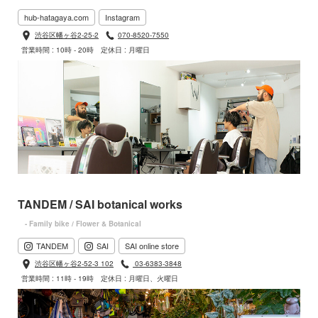
hub-hatagaya.com
Instagram
渋谷区幡ヶ谷2-25-2
070-8520-7550
営業時間 : 10時 - 20時
定休日 : 月曜日
TANDEM / SAI botanical works
- Family bike / Flower & Botanical
TANDEM
SAI
SAI online store
渋谷区幡ヶ谷2-52-3 102
03-6383-3848
営業時間 : 11時 - 19時
定休日 : 月曜日、火曜日