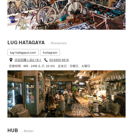
LUG HATAGAYA
- Restaurant
lug-hatagaya.com
Instagram
渋谷区幡ヶ谷2-19-1
03-6300-4616
営業時間 : 8時 - 24時 (L.O. 22:30)
定休日 : 月曜日、火曜日
HUB
- Barber