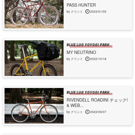
PASS HUNTER
by クリント
2023/01/05
BLUE LUG YOYOGI PARK
MY NEUTRINO
by クリント
2022/10/18
BLUE LUG YOYOGI PARK
RIVENDELL ROADINI チェック!
& WEB...
by クリント
2022/09/07