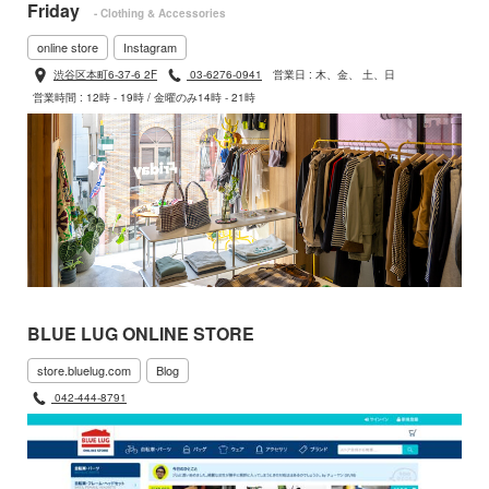
Friday
- Clothing & Accessories
online store
Instagram
渋谷区本町6-37-6 2F
03-6276-0941
営業日 : 木、金、 土、日
営業時間 : 12時 - 19時 / 金曜のみ14時 - 21時
BLUE LUG ONLINE STORE
store.bluelug.com
Blog
042-444-8791