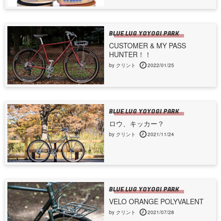
BLUE LUG YOYOGI PARK
CUSTOMER & MY PASS
HUNTER！！
by クリント
2022/01/25
BLUE LUG YOYOGI PARK
ロウ、キッカー？
by クリント
2021/11/24
BLUE LUG YOYOGI PARK
VELO ORANGE POLYVALENT
by クリント
2021/07/28