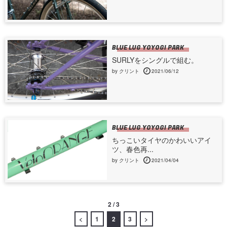
BLUE LUG YOYOGI PARK
SURLYをシングルで組む。
by クリント
2021/06/12
BLUE LUG YOYOGI PARK
ちっこいタイヤのかわいいアイ
ツ、春色再...
by クリント
2021/04/04
2 / 3
<
1
2
3
>