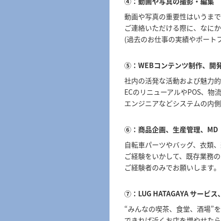
④：動画や写真の撮影・編集 
動画や写真の重要性はいうまで
ご連絡いただける際に、なにか
(過去のお仕事の実績やポートフ
⑤：WEBコンテンツ制作、開発
社内の活発な活動および魅力的
ECのリニューアルやPOS、
エンジニアなどシステムの内側
⑥：商品企画、生産管理、MD 
自転車パーツやバッグ、衣類、
ご経験をいかして、既存業務の
ご経験者のみでお願いします。
⑦：LUG HATAGAYA 
“みんなの喫茶、食堂、酒場”
できれば近くお店を増やせたら