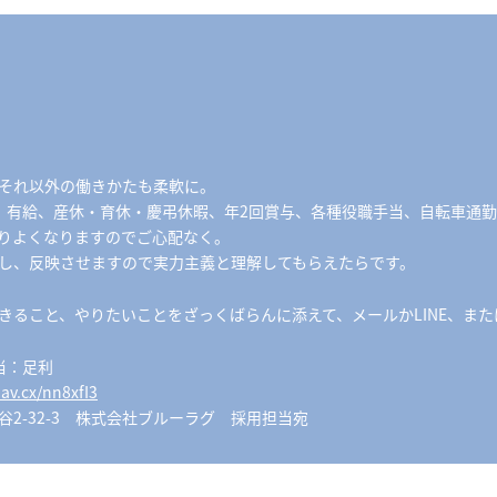
それ以外の働きかたも柔軟に。
、有給、産休・育休・慶弔休暇、年2回賞与、各種役職手当、自転車通
りよくなりますのでご心配なく。
し、反映させますので実力主義と理解してもらえたらです。
ること、やりたいことをざっくばらんに添えて、メールかLINE、または郵
：足利
nav.cx/nn8xfI3
幡ヶ谷2-32-3 株式会社ブルーラグ 採用担当宛