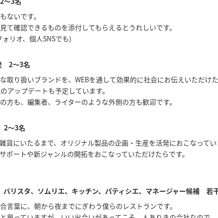
2～3名
もないです。
見て確認できるものを添付してもらえるとうれしいです。
ォリオ、個人SNSでも)
 2〜3名
な取り扱いブランドを、WEBを通して効果的に社会にお伝えいただけ
物流のアップデートも予定しています。
の方も、編集者、ライターのような外側の方も歓迎です。
2～3名
雑貨にいたるまで、オリジナル製品の企画・生産を活発におこなってい
サポートや新ジャンルの開拓をおこなっていただけたらです。
サービス、バリスタ、ソムリエ、キッチン、パティシエ、マネージャー候補 若
を合言葉に、朝から夜までにぎわう僕らのレストランです。
と思っていますが、いい出会いがあってこそ、人ありきの会社なので、