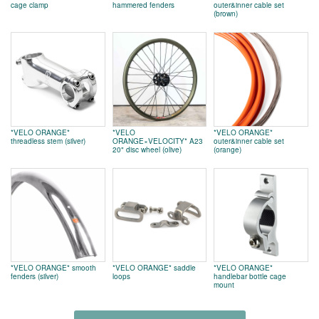
cage clamp
hammered fenders
outer&inner cable set
(brown)
*VELO ORANGE*
*VELO
*VELO ORANGE*
threadless stem (silver)
ORANGE×VELOCITY* A23
outer&inner cable set
20" disc wheel (olive)
(orange)
*VELO ORANGE* smooth
*VELO ORANGE* saddle
*VELO ORANGE*
fenders (silver)
loops
handlebar bottle cage
mount