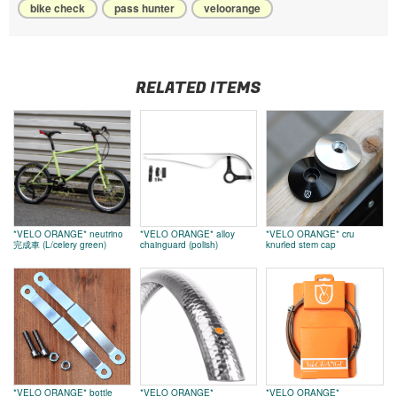
bike check
pass hunter
veloorange
RELATED ITEMS
*VELO ORANGE* neutrino
*VELO ORANGE* alloy
*VELO ORANGE* cru
完成車 (L/celery green)
chainguard (polish)
knurled stem cap
*VELO ORANGE* bottle
*VELO ORANGE*
*VELO ORANGE*