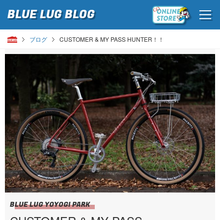
BLUE LUG
BLOG
ブログ
CUSTOMER & MY PASS HUNTER！！
BLUE LUG YOYOGI PARK