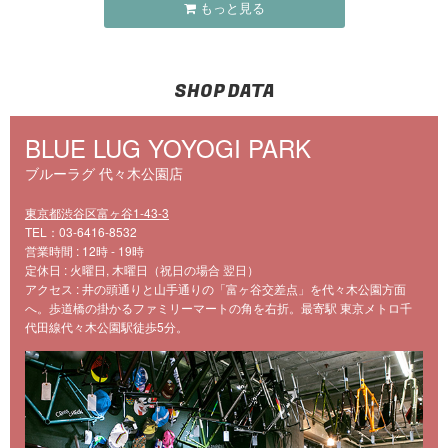
もっと見る
SHOP DATA
BLUE LUG YOYOGI PARK
ブルーラグ 代々木公園店
東京都渋谷区富ヶ谷1-43-3
TEL：03-6416-8532
営業時間 : 12時 - 19時
定休日 : 火曜日, 木曜日（祝日の場合 翌日）
アクセス : 井の頭通りと山手通りの「富ヶ谷交差点」を代々木公園方面
へ。歩道橋の掛かるファミリーマートの角を右折。最寄駅 東京メトロ千
代田線代々木公園駅徒歩5分。