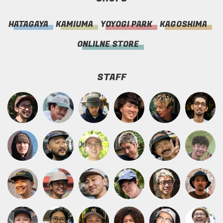
HATAGAYA
KAMIUMA
YOYOGI PARK
KAGOSHIMA
ONLILNE STORE
STAFF