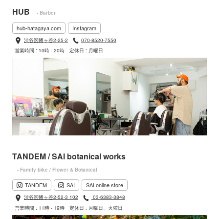
HUB
- Barber
hub-hatagaya.com
Instagram
渋谷区幡ヶ谷2-25-2
070-8520-7550
営業時間 : 10時 - 20時
定休日 : 月曜日
TANDEM / SAI botanical works
- Family bike / Flower & Botanical
TANDEM
SAI
SAI online store
渋谷区幡ヶ谷2-52-3 102
03-6383-3848
営業時間 : 11時 - 19時
定休日 : 月曜日、火曜日