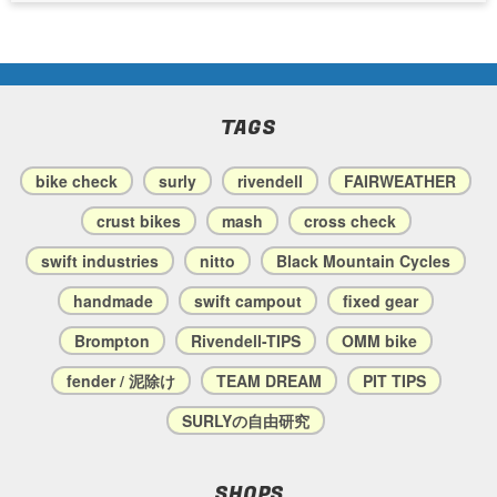
TAGS
bike check
surly
rivendell
FAIRWEATHER
crust bikes
mash
cross check
swift industries
nitto
Black Mountain Cycles
handmade
swift campout
fixed gear
Brompton
Rivendell-TIPS
OMM bike
fender / 泥除け
TEAM DREAM
PIT TIPS
SURLYの自由研究
SHOPS