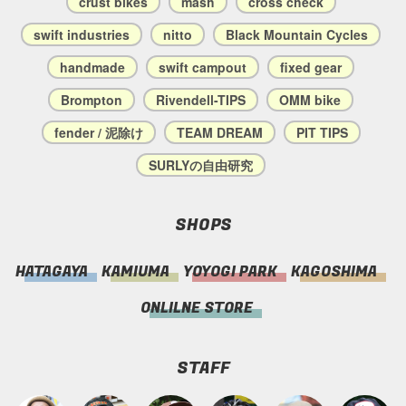
crust bikes
mash
cross check
swift industries
nitto
Black Mountain Cycles
handmade
swift campout
fixed gear
Brompton
Rivendell-TIPS
OMM bike
fender / 泥除け
TEAM DREAM
PIT TIPS
SURLYの自由研究
SHOPS
HATAGAYA
KAMIUMA
YOYOGI PARK
KAGOSHIMA
ONLILNE STORE
STAFF