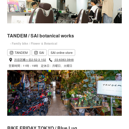
TANDEM / SAI botanical works
- Family bike / Flower & Botanical
TANDEM
SAI
SAI online store
渋谷区幡ヶ谷2-52-3 102
03-6383-3848
営業時間 : 11時 - 19時
定休日 : 月曜日、火曜日
BIKE FRIDAY TOKYO / Blue Lug