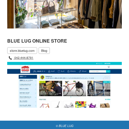
BLUE LUG ONLINE STORE
store.bluelug.com
Blog
042-444-8791
© BLUE LUG