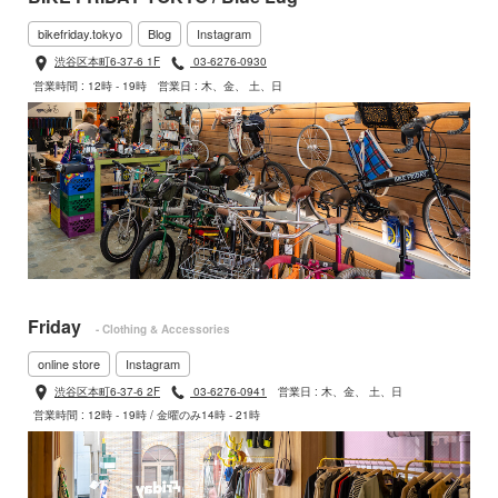
bikefriday.tokyo
Blog
Instagram
渋谷区本町6-37-6 1F
03-6276-0930
営業時間 : 12時 - 19時
営業日 : 木、金、 土、日
Friday
- Clothing & Accessories
online store
Instagram
渋谷区本町6-37-6 2F
03-6276-0941
営業日 : 木、金、 土、日
営業時間 : 12時 - 19時 / 金曜のみ14時 - 21時