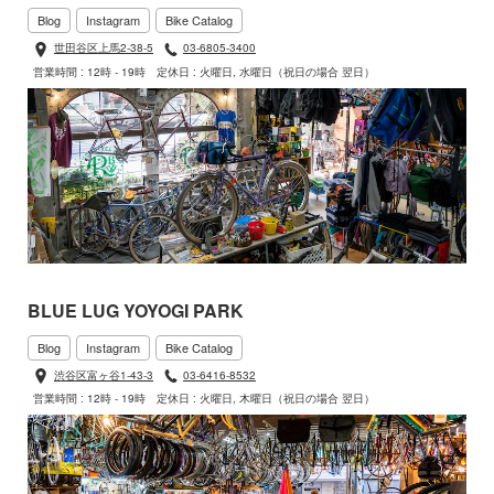
Blog
Instagram
Bike Catalog
世田谷区上馬2-38-5
03-6805-3400
営業時間 : 12時 - 19時
定休日 : 火曜日, 水曜日（祝日の場合 翌日）
BLUE LUG YOYOGI PARK
Blog
Instagram
Bike Catalog
渋谷区富ヶ谷1-43-3
03-6416-8532
営業時間 : 12時 - 19時
定休日 : 火曜日, 木曜日（祝日の場合 翌日）