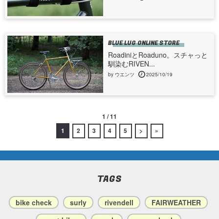
BLUE LUG ONLINE STORE
RoadiniとRoaduno。スチャっと
馴染むRIVEN...
by ウエンツ
2025/10/19
1 / 11
1
2
3
4
5
>
»
TAGS
bike check
surly
rivendell
FAIRWEATHER