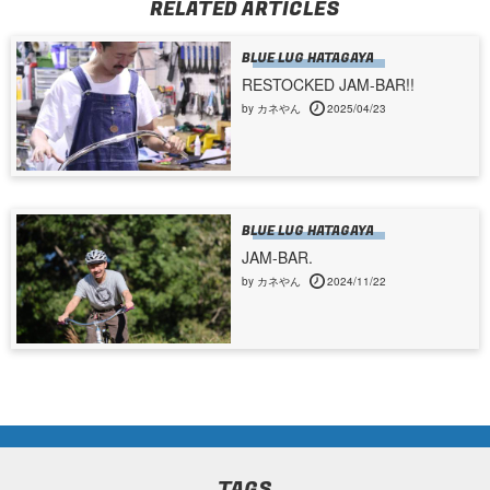
RELATED ARTICLES
BLUE LUG HATAGAYA
RESTOCKED JAM-BAR!!
by カネやん
2025/04/23
BLUE LUG HATAGAYA
JAM-BAR.
by カネやん
2024/11/22
TAGS