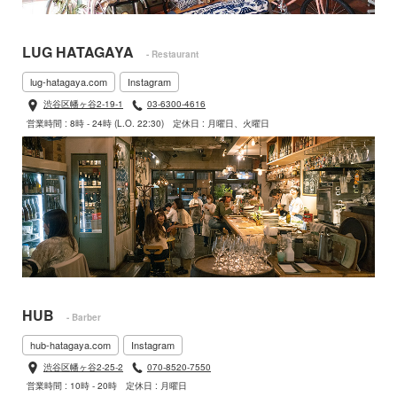
LUG HATAGAYA
- Restaurant
lug-hatagaya.com
Instagram
渋谷区幡ヶ谷2-19-1
03-6300-4616
営業時間 : 8時 - 24時 (L.O. 22:30)
定休日 : 月曜日、火曜日
HUB
- Barber
hub-hatagaya.com
Instagram
渋谷区幡ヶ谷2-25-2
070-8520-7550
営業時間 : 10時 - 20時
定休日 : 月曜日