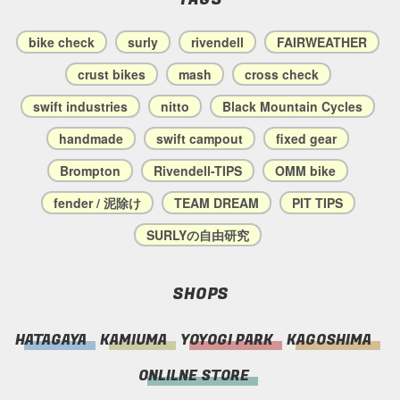
bike check
surly
rivendell
FAIRWEATHER
crust bikes
mash
cross check
swift industries
nitto
Black Mountain Cycles
handmade
swift campout
fixed gear
Brompton
Rivendell-TIPS
OMM bike
fender / 泥除け
TEAM DREAM
PIT TIPS
SURLYの自由研究
SHOPS
HATAGAYA
KAMIUMA
YOYOGI PARK
KAGOSHIMA
ONLILNE STORE