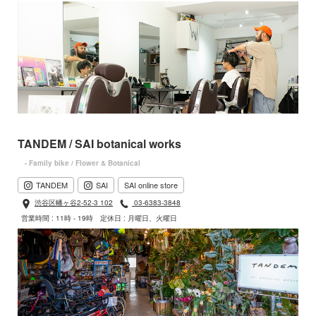
TANDEM / SAI botanical works
- Family bike / Flower & Botanical
TANDEM
SAI
SAI online store
渋谷区幡ヶ谷2-52-3 102
03-6383-3848
営業時間 : 11時 - 19時
定休日 : 月曜日、火曜日