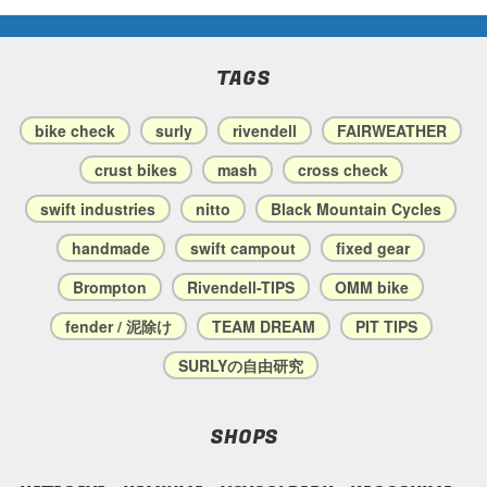
TAGS
bike check
surly
rivendell
FAIRWEATHER
crust bikes
mash
cross check
swift industries
nitto
Black Mountain Cycles
handmade
swift campout
fixed gear
Brompton
Rivendell-TIPS
OMM bike
fender / 泥除け
TEAM DREAM
PIT TIPS
SURLYの自由研究
SHOPS