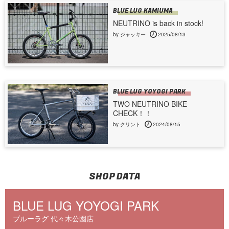
BLUE LUG KAMIUMA
NEUTRINO is back in stock!
by ジャッキー
2025/08/13
BLUE LUG YOYOGI PARK
TWO NEUTRINO BIKE
CHECK！！
by クリント
2024/08/15
SHOP DATA
BLUE LUG YOYOGI PARK
ブルーラグ 代々木公園店