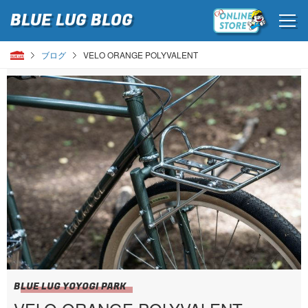
BLUE LUG
BLOG
ブログ
VELO ORANGE POLYVALENT
BLUE LUG YOYOGI PARK