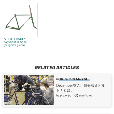
*VELO ORANGE*
polyvalent frame set
(hedgerow green)
RELATED ARTICLES
BLUE LUG HATAGAYA
December突入。載せ替えビル
ド！とは。
by チューヤン
2025/12/02