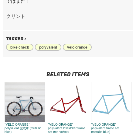
ではまた！
クリント
TAGGED :
bike check
polyvalent
velo orange
RELATED ITEMS
*VELO ORANGE*
*VELO ORANGE*
*VELO ORANGE*
polyvalent 完成車 (metallic
polyvalent low kicker frame
polyvalent frame set
blue)
set (red velvet)
(metallic blue)