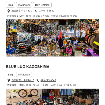
Blog
Instagram
Bike Catalog
渋谷区富ヶ谷1-43-3
03-6416-8532
営業時間 : 12時 - 19時
定休日 : 火曜日, 木曜日（祝日の場合 翌日）
BLUE LUG KAGOSHIMA
Blog
Instagram
鹿児島市小川町26-13
099-295-3045
営業時間 : 12時 - 19時
定休日 : 火曜日, 水曜日（祝日の場合 翌日）