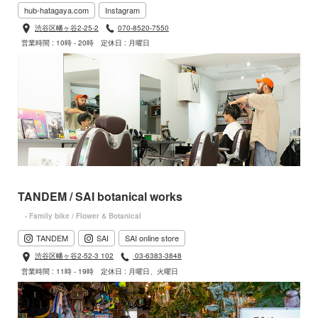
hub-hatagaya.com
Instagram
渋谷区幡ヶ谷2-25-2
070-8520-7550
営業時間 : 10時 - 20時
定休日 : 月曜日
TANDEM / SAI botanical works
- Family bike / Flower & Botanical
TANDEM
SAI
SAI online store
渋谷区幡ヶ谷2-52-3 102
03-6383-3848
営業時間 : 11時 - 19時
定休日 : 月曜日、火曜日