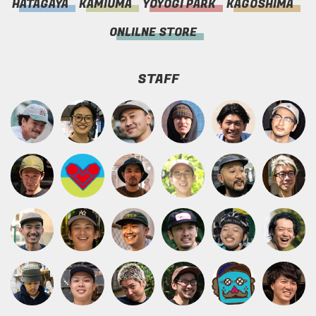
HATAGAYA
KAMIUMA
YOYOGI PARK
KAGOSHIMA
ONLILNE STORE
STAFF