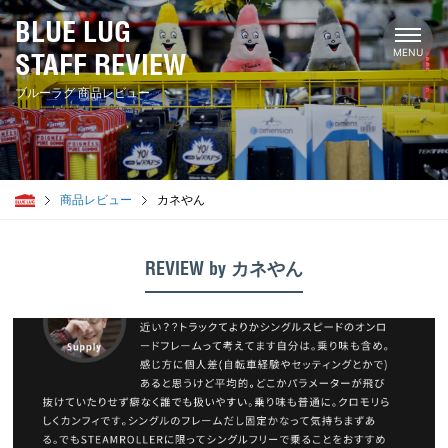
BLUE LUG
STAFF REVIEW
ブルーラグ 商品レビュー
商品レビュー
カネやん
STAFF
幡ヶ谷
REVIEW by カネやん
ミンミン
ダンカン
チューヤン
大地
サブち
上馬
谷ファン
サンタ
一周
ジャッキー
シャミ
代々木公園
トミー
カリカリ
サンバ
まっちゃん
セント
鹿児島