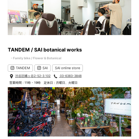
TANDEM / SAI botanical works
- Family bike / Flower & Botanical
TANDEM
SAI
SAI online store
渋谷区幡ヶ谷2-52-3 102
03-6383-3848
営業時間 : 11時 - 19時
定休日 : 月曜日、火曜日