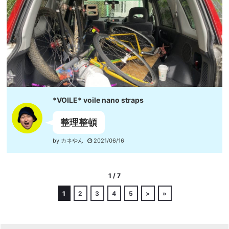
*VOILE* voile nano straps
整理整頓
by カネやん
2021/06/16
1 / 7
1
2
3
4
5
>
»