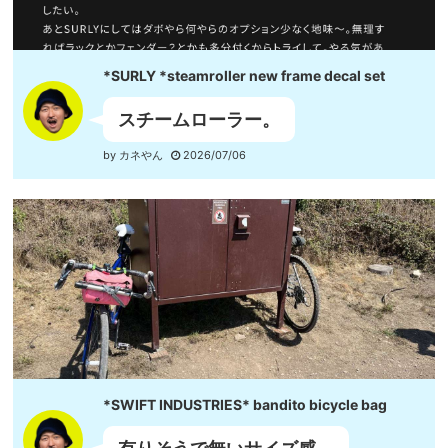
アゼ
オンラインストア
ウエンツ
ヤム
ピーク
タクマ
カーネ
*SURLY *steamroller new frame decal set
縫製チーム
スチームローラー。
MAX
アンちゃん
ジャグ
by カネやん
2026/07/06
*SWIFT INDUSTRIES* bandito bicycle bag