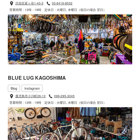
渋谷区富ヶ谷1-43-3
03-6416-8532
営業時間 : 12時 - 19時
定休日 : 火曜日, 木曜日（祝日の場合 翌日）
BLUE LUG KAGOSHIMA
Blog
Instagram
鹿児島市小川町26-13
099-295-3045
営業時間 : 12時 - 19時
定休日 : 火曜日, 水曜日（祝日の場合 翌日）