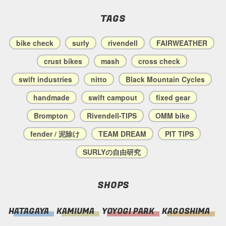
TAGS
bike check
surly
rivendell
FAIRWEATHER
crust bikes
mash
cross check
swift industries
nitto
Black Mountain Cycles
handmade
swift campout
fixed gear
Brompton
Rivendell-TIPS
OMM bike
fender / 泥除け
TEAM DREAM
PIT TIPS
SURLYの自由研究
SHOPS
HATAGAYA
KAMIUMA
YOYOGI PARK
KAGOSHIMA