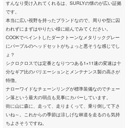
すんなり受け入れてくれるは、SURLYの懐のが広い証拠
です。
本当に広い視野を持ったブランドなので、周りや型に囚
われずにまずはやりたい様に組んでみてください。
COOKでペイントしたダークトーンなメタリックグレー
にパープルのヘッドセットがちょっと悪そうな感じでし
ょ？
シクロクロスでは定番となりつつある1×11速の変速は十
分なギア比のバリエーションとメンテナンス製の高さが
特徴。
ナローワイドなチェーンリングが標準装備なのでチェー
ン落という最大の弱点も見事にカバーしています。
街に山に森に、走って、走りまくって、乗り倒して下さ
いね～。これからの季節は涼しげな林道を走るのも気持
ちよさそうですね。