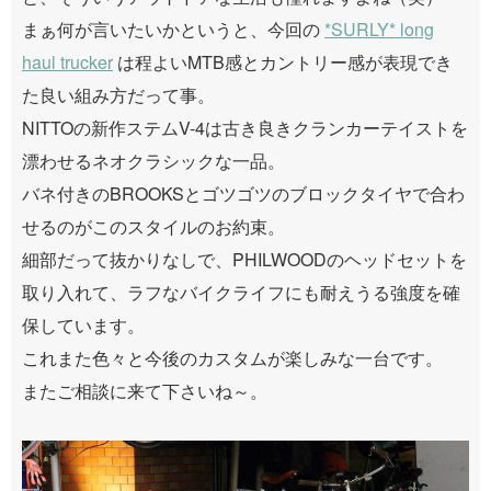
まぁ何が言いたいかというと、今回の
*SURLY* long
haul trucker
は程よいMTB感とカントリー感が表現でき
た良い組み方だって事。
NITTOの新作ステムV-4は古き良きクランカーテイストを
漂わせるネオクラシックな一品。
バネ付きのBROOKSとゴツゴツのブロックタイヤで合わ
せるのがこのスタイルのお約束。
細部だって抜かりなしで、PHILWOODのヘッドセットを
取り入れて、ラフなバイクライフにも耐えうる強度を確
保しています。
これまた色々と今後のカスタムが楽しみな一台です。
またご相談に来て下さいね～。