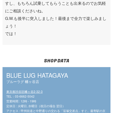
すし、もちろん試乗してもらうことも出来るのでお気軽
にご相談くださいね。
G.W.も後半に突入しました！最後まで全力で楽しみまし
ょう！
では！
SHOP DATA
BLUE LUG HATAGAYA
ブルーラグ 幡ヶ谷店
東京都渋谷区幡ヶ谷2-32-3
TEL：03-6662-5042
営業時間 : 12時 - 19時
定休日 : 火曜日, 水曜日（祝日の場合 翌日）
アクセス : 甲州街道と中野通りの交わる「笹塚交差点」すぐ。最寄駅の京