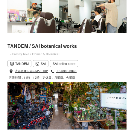
TANDEM / SAI botanical works
- Family bike / Flower & Botanical
TANDEM
SAI
SAI online store
渋谷区幡ヶ谷2-52-3 102
03-6383-3848
営業時間 : 11時 - 19時
定休日 : 月曜日、火曜日