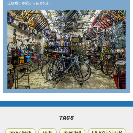
王線幡ヶ谷駅から徒歩5分。
TAGS
bike check
surly
rivendell
FAIRWEATHER