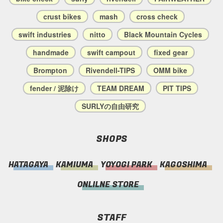
crust bikes
mash
cross check
swift industries
nitto
Black Mountain Cycles
handmade
swift campout
fixed gear
Brompton
Rivendell-TIPS
OMM bike
fender / 泥除け
TEAM DREAM
PIT TIPS
SURLYの自由研究
SHOPS
HATAGAYA
KAMIUMA
YOYOGI PARK
KAGOSHIMA
ONLILNE STORE
STAFF