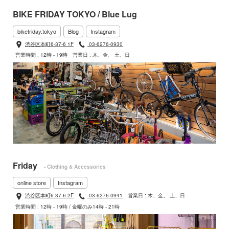
BIKE FRIDAY TOKYO / Blue Lug
bikefriday.tokyo
Blog
Instagram
渋谷区本町6-37-6 1F
03-6276-0930
営業時間 : 12時 - 19時
営業日 : 木、金、 土、日
Friday
- Clothing & Accessories
online store
Instagram
渋谷区本町6-37-6 2F
03-6276-0941
営業日 : 木、金、 土、日
営業時間 : 12時 - 19時 / 金曜のみ14時 - 21時