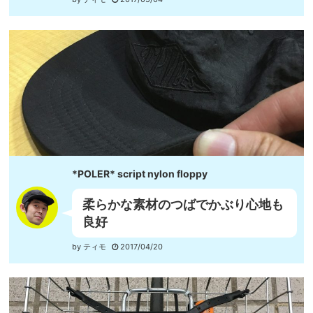
*POLER* script nylon floppy
柔らかな素材のつばでかぶり心地も
良好
by ティモ
2017/04/20