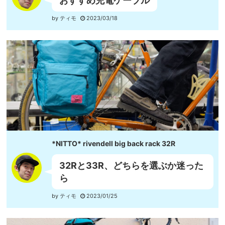
おすすめ充電ケーブル
by ティモ
2023/03/18
*NITTO* rivendell big back rack 32R
32Rと33R、どちらを選ぶか迷った
ら
by ティモ
2023/01/25