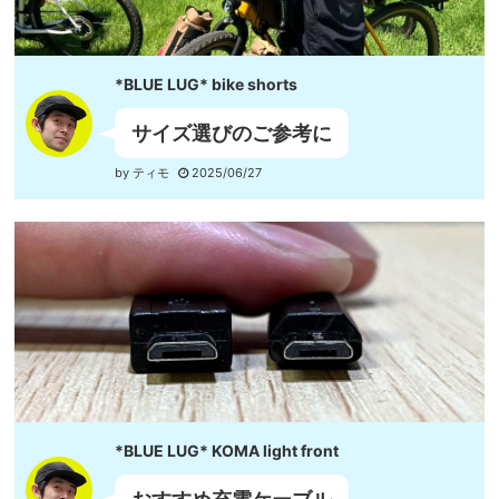
アゼ
オンラインストア
ウエンツ
ヤム
ピーク
タクマ
カーネ
*BLUE LUG* bike shorts
縫製チーム
サイズ選びのご参考に
MAX
アンちゃん
ジャグ
by ティモ
2025/06/27
*BLUE LUG* KOMA light front