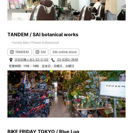
TANDEM / SAI botanical works
- Family bike / Flower & Botanical
TANDEM
SAI
SAI online store
渋谷区幡ヶ谷2-52-3 102
03-6383-3848
営業時間 : 11時 - 19時
定休日 : 月曜日、火曜日
BIKE FRIDAY TOKYO / Blue Lug