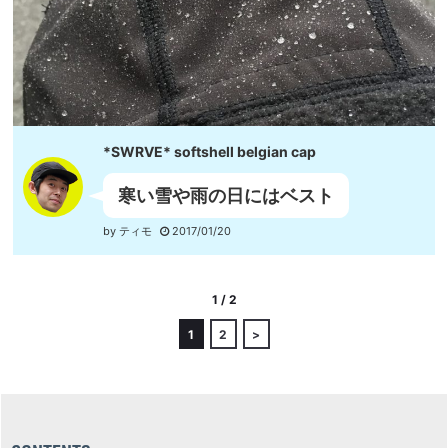
*SWRVE* softshell belgian cap
寒い雪や雨の日にはベスト
by ティモ
2017/01/20
1 / 2
1
2
>