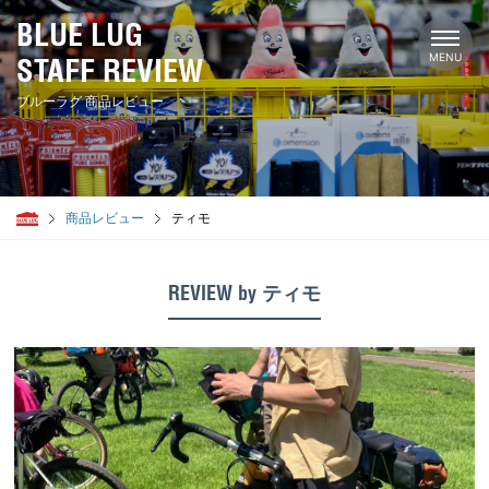
BLUE LUG
STAFF REVIEW
ブルーラグ 商品レビュー
商品レビュー
ティモ
STAFF
幡ヶ谷
REVIEW by ティモ
ミンミン
ダンカン
チューヤン
大地
サブち
上馬
谷ファン
サンタ
一周
ジャッキー
シャミ
代々木公園
トミー
カリカリ
サンバ
まっちゃん
セント
鹿児島