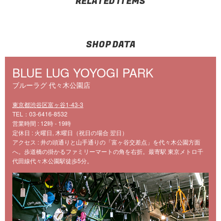
RELATED ITEMS
SHOP DATA
BLUE LUG YOYOGI PARK
ブルーラグ 代々木公園店
東京都渋谷区富ヶ谷1-43-3
TEL：03-6416-8532
営業時間 : 12時 - 19時
定休日 : 火曜日, 木曜日（祝日の場合 翌日）
アクセス : 井の頭通りと山手通りの「富ヶ谷交差点」を代々木公園方面
へ。歩道橋の掛かるファミリーマートの角を右折。最寄駅 東京メトロ千
代田線代々木公園駅徒歩5分。