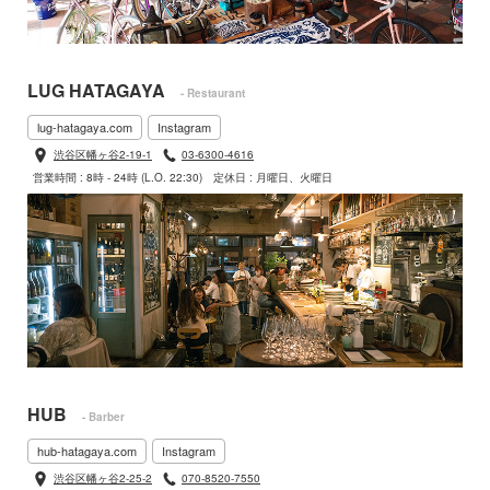
LUG HATAGAYA
- Restaurant
lug-hatagaya.com
Instagram
渋谷区幡ヶ谷2-19-1
03-6300-4616
営業時間 : 8時 - 24時 (L.O. 22:30)
定休日 : 月曜日、火曜日
HUB
- Barber
hub-hatagaya.com
Instagram
渋谷区幡ヶ谷2-25-2
070-8520-7550