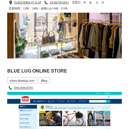
渋谷区本町6-37-6 2F
03-6276-0941
営業日 : 木、金、 土、日
営業時間 : 12時 - 19時 / 金曜のみ14時 - 21時
BLUE LUG ONLINE STORE
store.bluelug.com
Blog
042-444-8791