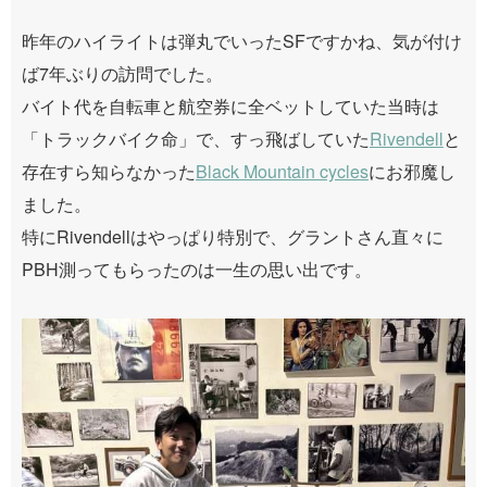
昨年のハイライトは弾丸でいったSFですかね、気が付け
ば7年ぶりの訪問でした。
バイト代を自転車と航空券に全ベットしていた当時は
「トラックバイク命」で、すっ飛ばしていた
Rivendell
と
存在すら知らなかった
Black Mountain cycles
にお邪魔し
ました。
特にRivendellはやっぱり特別で、グラントさん直々に
PBH測ってもらったのは一生の思い出です。