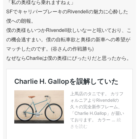
「私の奥様なら乗れますねぇ」
SFでキャリパーブレーキのRivendellの魅力に心酔した
僕への朗報。
僕の奥様もいつかRivendell欲しいなーと呟いており、こ
の機会逃すまい。僕の自転車欲と奥様の新車への希望が
マッチしたのです。(谷さんの作戦勝ち)
なぜならCharlieは僕の奥様にぴったりだと思ったから。