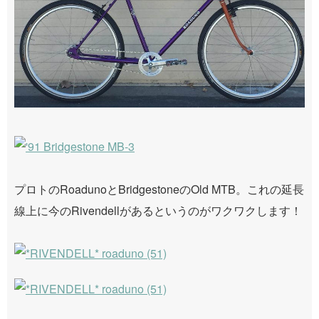
プロトのRoadunoとBridgestoneのOld MTB。これの延長
線上に今のRivendellがあるというのがワクワクします！