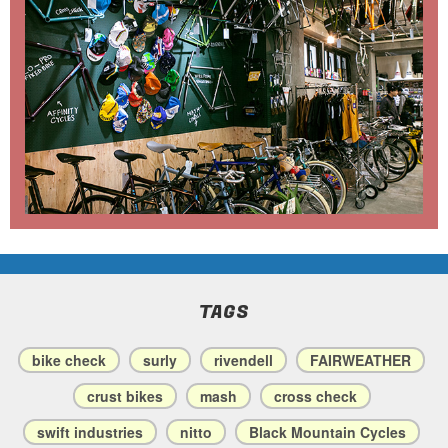
TAGS
bike check
surly
rivendell
FAIRWEATHER
crust bikes
mash
cross check
swift industries
nitto
Black Mountain Cycles