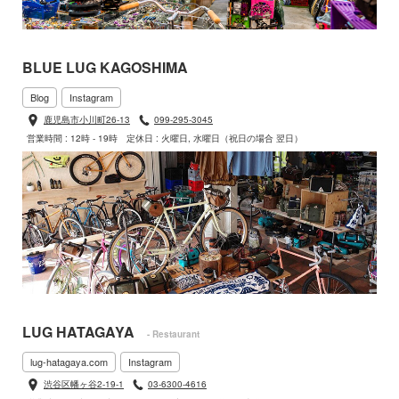
BLUE LUG KAGOSHIMA
Blog
Instagram
鹿児島市小川町26-13
099-295-3045
営業時間 : 12時 - 19時
定休日 : 火曜日, 水曜日（祝日の場合 翌日）
LUG HATAGAYA
- Restaurant
lug-hatagaya.com
Instagram
渋谷区幡ヶ谷2-19-1
03-6300-4616