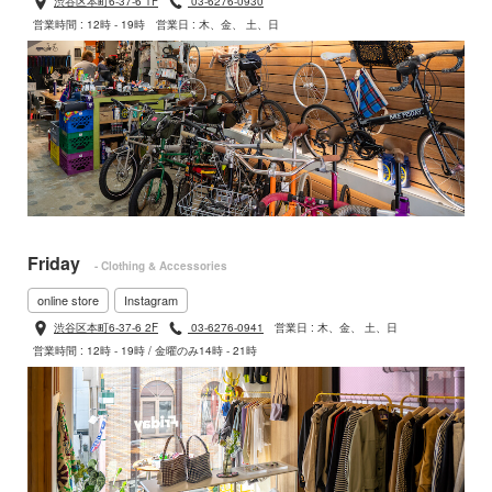
渋谷区本町6-37-6 1F
03-6276-0930
営業時間 : 12時 - 19時
営業日 : 木、金、 土、日
Friday
- Clothing & Accessories
online store
Instagram
渋谷区本町6-37-6 2F
03-6276-0941
営業日 : 木、金、 土、日
営業時間 : 12時 - 19時 / 金曜のみ14時 - 21時