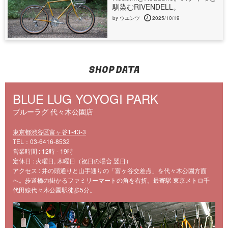
馴染むRIVENDELL。
by ウエンツ
2025/10/19
SHOP DATA
BLUE LUG YOYOGI PARK
ブルーラグ 代々木公園店
東京都渋谷区富ヶ谷1-43-3
TEL：03-6416-8532
営業時間 : 12時 - 19時
定休日 : 火曜日, 木曜日（祝日の場合 翌日）
アクセス : 井の頭通りと山手通りの「富ヶ谷交差点」を代々木公園方面
へ。歩道橋の掛かるファミリーマートの角を右折。最寄駅 東京メトロ千
代田線代々木公園駅徒歩5分。