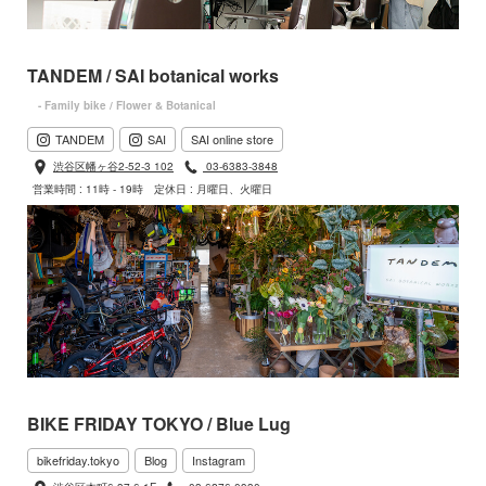
TANDEM / SAI botanical works
- Family bike / Flower & Botanical
TANDEM
SAI
SAI online store
渋谷区幡ヶ谷2-52-3 102
03-6383-3848
営業時間 : 11時 - 19時
定休日 : 月曜日、火曜日
BIKE FRIDAY TOKYO / Blue Lug
bikefriday.tokyo
Blog
Instagram