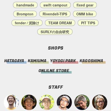
handmade
swift campout
fixed gear
Brompton
Rivendell-TIPS
OMM bike
fender / 泥除け
TEAM DREAM
PIT TIPS
SURLYの自由研究
SHOPS
HATAGAYA
KAMIUMA
YOYOGI PARK
KAGOSHIMA
ONLILNE STORE
STAFF