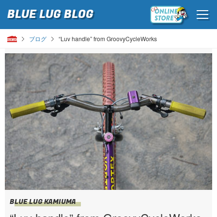
BLUE LUG
BLOG
ブログ
“Luv handle” from GroovyCycleWorks
BLUE LUG KAMIUMA