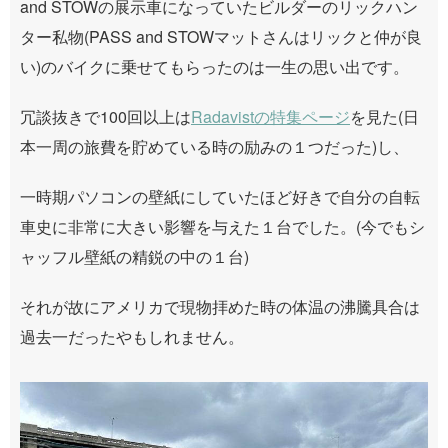
and STOWの展示車になっていたビルダーのリックハン
ター私物(PASS and STOWマットさんはリックと仲が良
い)のバイクに乗せてもらったのは一生の思い出です。
冗談抜きで100回以上は
Radavistの特集ページ
を見た(日
本一周の旅費を貯めている時の励みの１つだった)し、
一時期パソコンの壁紙にしていたほど好きで自分の自転
車史に非常に大きい影響を与えた１台でした。(今でもシ
ャッフル壁紙の精鋭の中の１台)
それが故にアメリカで現物拝めた時の体温の沸騰具合は
過去一だったやもしれません。