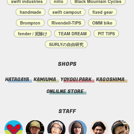
swift industries
nitto
Black Mountain Cycles
handmade
swift campout
fixed gear
Brompton
Rivendell-TIPS
OMM bike
fender / 泥除け
TEAM DREAM
PIT TIPS
SURLYの自由研究
SHOPS
HATAGAYA
KAMIUMA
YOYOGI PARK
KAGOSHIMA
ONLILNE STORE
STAFF