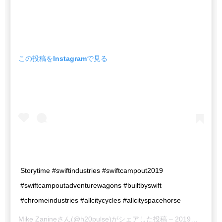
この投稿をInstagramで見る
Storytime #swiftindustries #swiftcampout2019
#swiftcampoutadventurewagons #builtbyswift
#chromeindustries #allcitycycles #allcityspacehorse
Mike Zanine
さん(@h20pulse)がシェアした投稿 –
2019年 6月月24日午前10時07分PDT