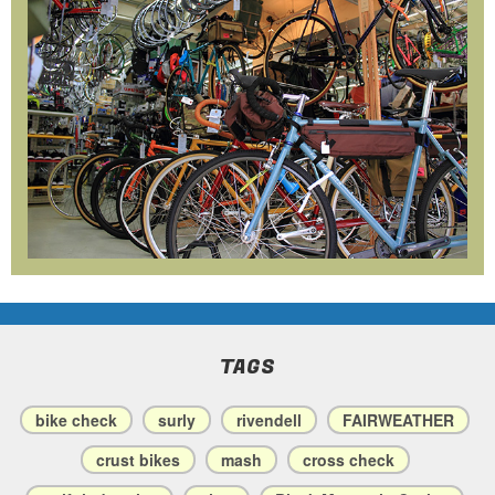
TAGS
bike check
surly
rivendell
FAIRWEATHER
crust bikes
mash
cross check