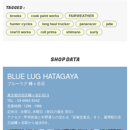
TAGGED :
brooks
cook paint works
FAIRWEATHER
hunter cycles
long haul trucker
panaracer
pdw
rew10 works
rolf prima
shimano
surly
SHOP DATA
BLUE LUG HATAGAYA
ブルーラグ 幡ヶ谷店
東京都渋谷区幡ヶ谷2-32-3
TEL：03-6662-5042
営業時間 : 12時 - 19時
定休日 : 火曜日, 水曜日（祝日の場合 翌日）
アクセス : 甲州街道と中野通りの交わる「笹塚交差点」すぐ。最寄駅の京
王線幡ヶ谷駅から徒歩5分。