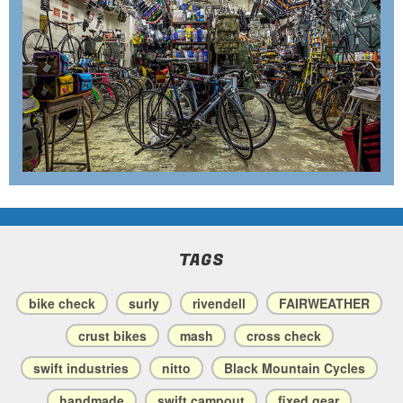
TAGS
bike check
surly
rivendell
FAIRWEATHER
crust bikes
mash
cross check
swift industries
nitto
Black Mountain Cycles
handmade
swift campout
fixed gear