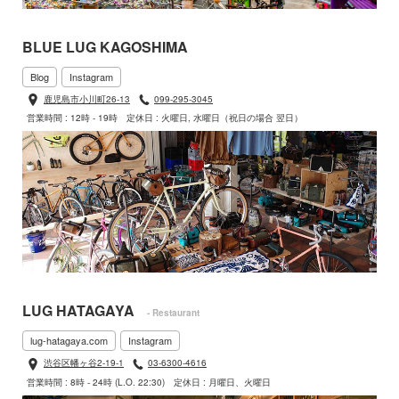
BLUE LUG KAGOSHIMA
Blog
Instagram
鹿児島市小川町26-13
099-295-3045
営業時間 : 12時 - 19時
定休日 : 火曜日, 水曜日（祝日の場合 翌日）
LUG HATAGAYA
- Restaurant
lug-hatagaya.com
Instagram
渋谷区幡ヶ谷2-19-1
03-6300-4616
営業時間 : 8時 - 24時 (L.O. 22:30)
定休日 : 月曜日、火曜日