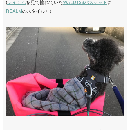
(
レイくん
を見て憧れていた
WALD139バスケット
に
REALM
のスタイル♩)