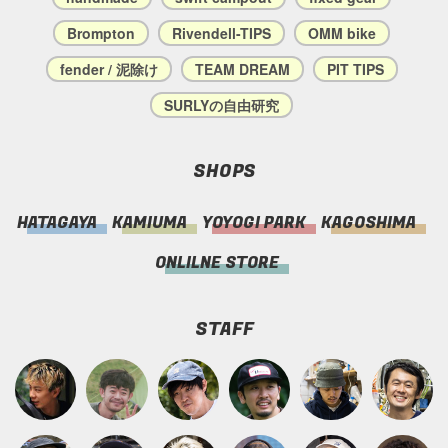
Brompton
Rivendell-TIPS
OMM bike
fender / 泥除け
TEAM DREAM
PIT TIPS
SURLYの自由研究
SHOPS
HATAGAYA
KAMIUMA
YOYOGI PARK
KAGOSHIMA
ONLILNE STORE
STAFF