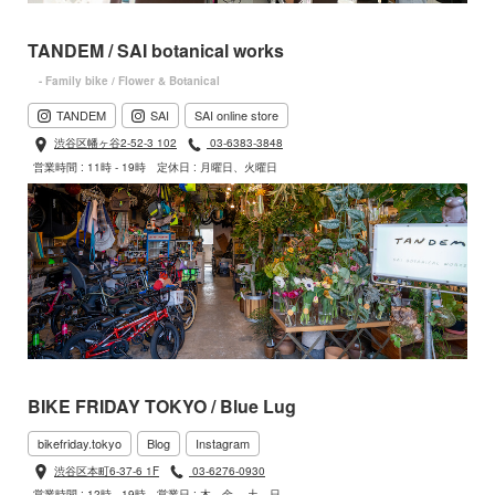
TANDEM / SAI botanical works
- Family bike / Flower & Botanical
TANDEM
SAI
SAI online store
渋谷区幡ヶ谷2-52-3 102
03-6383-3848
営業時間 : 11時 - 19時
定休日 : 月曜日、火曜日
BIKE FRIDAY TOKYO / Blue Lug
bikefriday.tokyo
Blog
Instagram
渋谷区本町6-37-6 1F
03-6276-0930
営業時間 : 12時 - 19時
営業日 : 木、金、 土、日