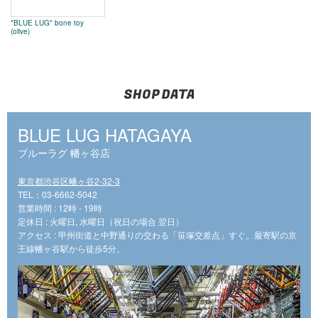
*BLUE LUG* bone toy
(olive)
SHOP DATA
BLUE LUG HATAGAYA
ブルーラグ 幡ヶ谷店
東京都渋谷区幡ヶ谷2-32-3
TEL：03-6662-5042
営業時間 : 12時 - 19時
定休日 : 火曜日, 水曜日（祝日の場合 翌日）
アクセス : 甲州街道と中野通りの交わる「笹塚交差点」すぐ。最寄駅の京
王線幡ヶ谷駅から徒歩5分。