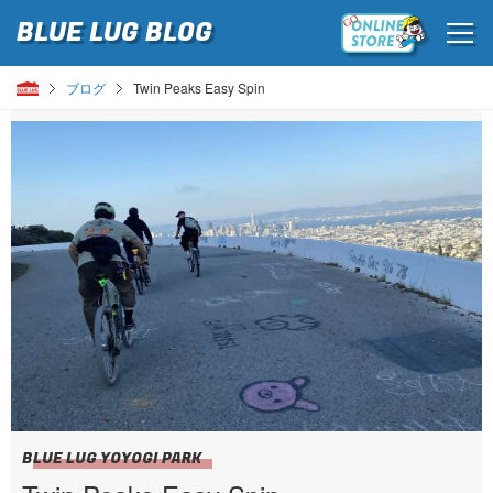
BLUE LUG
BLOG
ブログ
Twin Peaks Easy Spin
BLUE LUG YOYOGI PARK