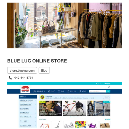
BLUE LUG ONLINE STORE
store.bluelug.com
Blog
042-444-8791