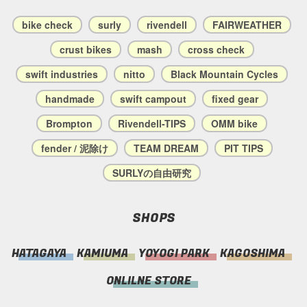
bike check
surly
rivendell
FAIRWEATHER
crust bikes
mash
cross check
swift industries
nitto
Black Mountain Cycles
handmade
swift campout
fixed gear
Brompton
Rivendell-TIPS
OMM bike
fender / 泥除け
TEAM DREAM
PIT TIPS
SURLYの自由研究
SHOPS
HATAGAYA
KAMIUMA
YOYOGI PARK
KAGOSHIMA
ONLILNE STORE