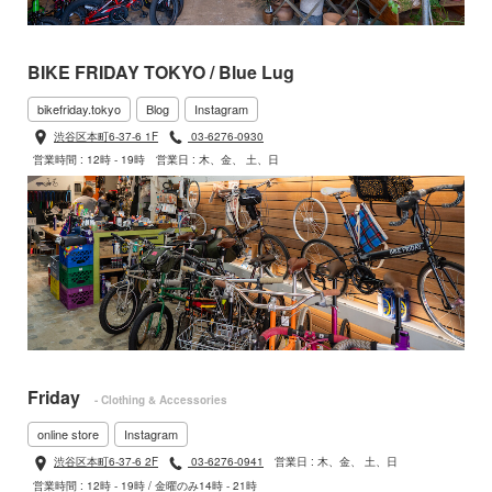
BIKE FRIDAY TOKYO / Blue Lug
bikefriday.tokyo
Blog
Instagram
渋谷区本町6-37-6 1F
03-6276-0930
営業時間 : 12時 - 19時
営業日 : 木、金、 土、日
Friday
- Clothing & Accessories
online store
Instagram
渋谷区本町6-37-6 2F
03-6276-0941
営業日 : 木、金、 土、日
営業時間 : 12時 - 19時 / 金曜のみ14時 - 21時