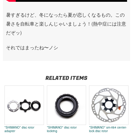
暑すぎるけど、冬になったら夏が恋しくなるもの。この
暑さを自転車と楽しんじゃいましょう！(熱中症には注意
だぞッ)
それではまったね〜ノシ
RELATED ITEMS
*SHIMANO* disc rotor
*SHIMANO* disc rotor
*SHIMANO* sm-rt64 center-
adapter
lockring
lock disc rotor