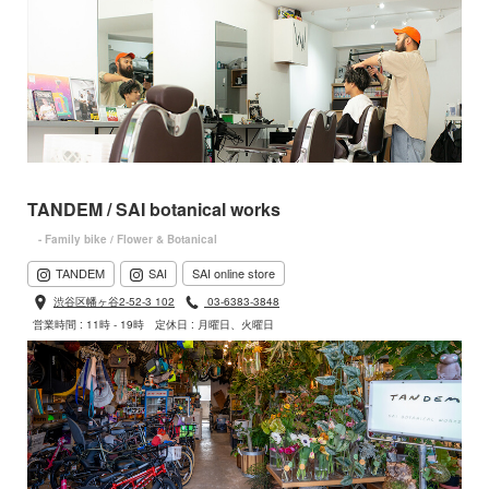
TANDEM / SAI botanical works
- Family bike / Flower & Botanical
TANDEM
SAI
SAI online store
渋谷区幡ヶ谷2-52-3 102
03-6383-3848
営業時間 : 11時 - 19時
定休日 : 月曜日、火曜日