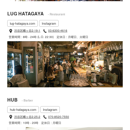
LUG HATAGAYA
- Restaurant
lug-hatagaya.com
Instagram
渋谷区幡ヶ谷2-19-1
03-6300-4616
営業時間 : 8時 - 24時 (L.O. 22:30)
定休日 : 月曜日、火曜日
HUB
- Barber
hub-hatagaya.com
Instagram
渋谷区幡ヶ谷2-25-2
070-8520-7550
営業時間 : 10時 - 20時
定休日 : 月曜日