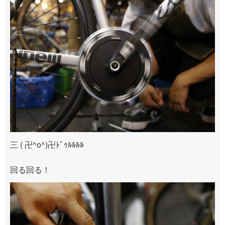
三 ( 卍^o^)卍ﾄﾞｩﾙﾙﾙﾙ
回る回る！