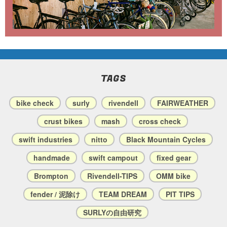
TAGS
bike check
surly
rivendell
FAIRWEATHER
crust bikes
mash
cross check
swift industries
nitto
Black Mountain Cycles
handmade
swift campout
fixed gear
Brompton
Rivendell-TIPS
OMM bike
fender / 泥除け
TEAM DREAM
PIT TIPS
SURLYの自由研究