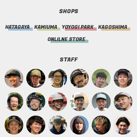
SHOPS
HATAGAYA
KAMIUMA
YOYOGI PARK
KAGOSHIMA
ONLILNE STORE
STAFF