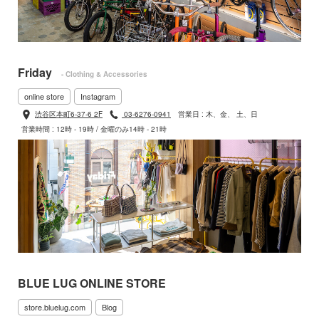
Friday
- Clothing & Accessories
online store
Instagram
渋谷区本町6-37-6 2F
03-6276-0941
営業日 : 木、金、 土、日
営業時間 : 12時 - 19時 / 金曜のみ14時 - 21時
BLUE LUG ONLINE STORE
store.bluelug.com
Blog