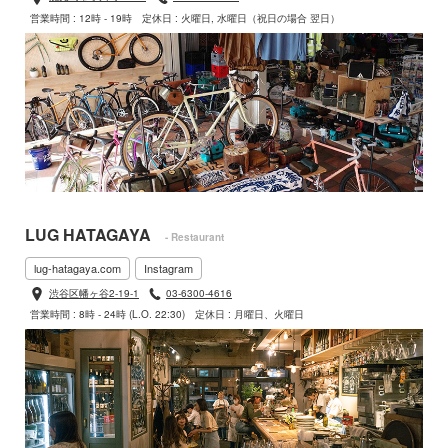
営業時間 : 12時 - 19時
定休日 : 火曜日, 水曜日（祝日の場合 翌日）
LUG HATAGAYA
- Restaurant
lug-hatagaya.com
Instagram
渋谷区幡ヶ谷2-19-1
03-6300-4616
営業時間 : 8時 - 24時 (L.O. 22:30)
定休日 : 月曜日、火曜日