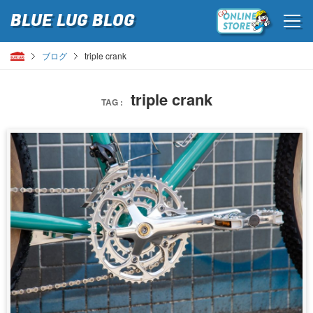
BLUE LUG
BLOG
ブログ
triple crank
triple crank
TAG :