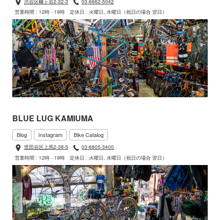
渋谷区幡ヶ谷2-32-3
03-6662-5042
営業時間 : 12時 - 19時
定休日 : 火曜日, 水曜日（祝日の場合 翌日）
BLUE LUG KAMIUMA
Blog
Instagram
Bike Catalog
世田谷区上馬2-38-5
03-6805-3400
営業時間 : 12時 - 19時
定休日 : 火曜日, 水曜日（祝日の場合 翌日）