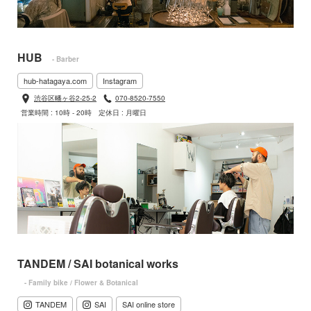
HUB
- Barber
hub-hatagaya.com
Instagram
渋谷区幡ヶ谷2-25-2
070-8520-7550
営業時間 : 10時 - 20時
定休日 : 月曜日
TANDEM / SAI botanical works
- Family bike / Flower & Botanical
TANDEM
SAI
SAI online store