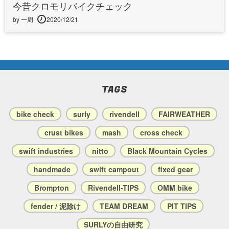
今昔クロモリバイクチェック
by 一周
2020/12/21
TAGS
bike check
surly
rivendell
FAIRWEATHER
crust bikes
mash
cross check
swift industries
nitto
Black Mountain Cycles
handmade
swift campout
fixed gear
Brompton
Rivendell-TIPS
OMM bike
fender / 泥除け
TEAM DREAM
PIT TIPS
SURLYの自由研究