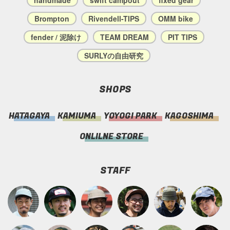
Brompton
Rivendell-TIPS
OMM bike
fender / 泥除け
TEAM DREAM
PIT TIPS
SURLYの自由研究
SHOPS
HATAGAYA
KAMIUMA
YOYOGI PARK
KAGOSHIMA
ONLILNE STORE
STAFF