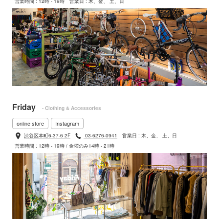
営業時間 : 12時 - 19時
営業日 : 木、金、 土、日
Friday
- Clothing & Accessories
online store
Instagram
渋谷区本町6-37-6 2F
03-6276-0941
営業日 : 木、金、 土、日
営業時間 : 12時 - 19時 / 金曜のみ14時 - 21時