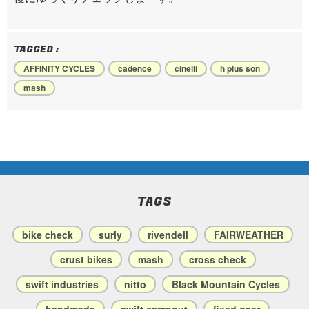
TAGGED :
AFFINITY CYCLES
cadence
cinelli
h plus son
mash
TAGS
bike check
surly
rivendell
FAIRWEATHER
crust bikes
mash
cross check
swift industries
nitto
Black Mountain Cycles
handmade
swift campout
fixed gear