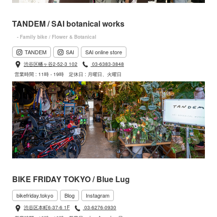
TANDEM / SAI botanical works
- Family bike / Flower & Botanical
TANDEM
SAI
SAI online store
渋谷区幡ヶ谷2-52-3 102
03-6383-3848
営業時間 : 11時 - 19時
定休日 : 月曜日、火曜日
BIKE FRIDAY TOKYO / Blue Lug
bikefriday.tokyo
Blog
Instagram
渋谷区本町6-37-6 1F
03-6276-0930