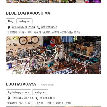
BLUE LUG KAGOSHIMA
Blog
Instagram
鹿児島市小川町26-13
099-295-3045
営業時間 : 12時 - 19時
定休日 : 火曜日, 水曜日（祝日の場合 翌日）
LUG HATAGAYA
- Restaurant
lug-hatagaya.com
Instagram
渋谷区幡ヶ谷2-19-1
03-6300-4616
営業時間 : 8時 - 24時 (L.O. 22:30)
定休日 : 月曜日、火曜日