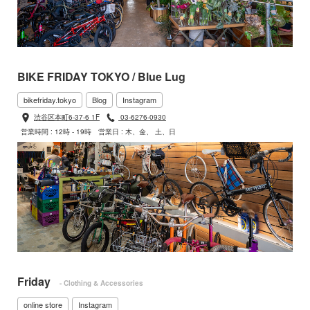
BIKE FRIDAY TOKYO / Blue Lug
bikefriday.tokyo
Blog
Instagram
渋谷区本町6-37-6 1F
03-6276-0930
営業時間 : 12時 - 19時
営業日 : 木、金、 土、日
Friday
- Clothing & Accessories
online store
Instagram