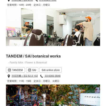
営業時間 : 10時 - 20時
定休日 : 月曜日
TANDEM / SAI botanical works
- Family bike / Flower & Botanical
TANDEM
SAI
SAI online store
渋谷区幡ヶ谷2-52-3 102
03-6383-3848
営業時間 : 11時 - 19時
定休日 : 月曜日、火曜日