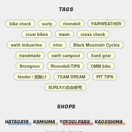
TAGS
bike check
surly
rivendell
FAIRWEATHER
crust bikes
mash
cross check
swift industries
nitto
Black Mountain Cycles
handmade
swift campout
fixed gear
Brompton
Rivendell-TIPS
OMM bike
fender / 泥除け
TEAM DREAM
PIT TIPS
SURLYの自由研究
SHOPS
HATAGAYA
KAMIUMA
YOYOGI PARK
KAGOSHIMA