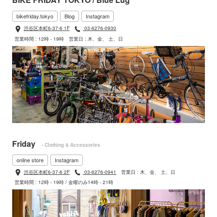
bikefriday.tokyo
Blog
Instagram
渋谷区本町6-37-6 1F
03-6276-0930
営業時間 : 12時 - 19時
営業日 : 木、金、 土、日
Friday
- Clothing & Accessories
online store
Instagram
渋谷区本町6-37-6 2F
03-6276-0941
営業日 : 木、金、 土、日
営業時間 : 12時 - 19時 / 金曜のみ14時 - 21時