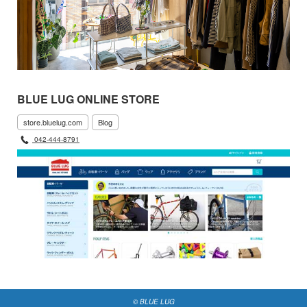
BLUE LUG ONLINE STORE
store.bluelug.com
Blog
042-444-8791
© BLUE LUG