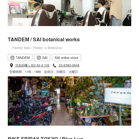
TANDEM / SAI botanical works
- Family bike / Flower & Botanical
TANDEM
SAI
SAI online store
渋谷区幡ヶ谷2-52-3 102
03-6383-3848
営業時間 : 11時 - 19時
定休日 : 月曜日、火曜日
BIKE FRIDAY TOKYO / Blue Lug