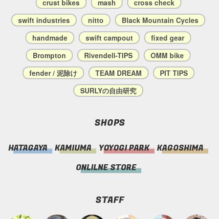
crust bikes
mash
cross check
swift industries
nitto
Black Mountain Cycles
handmade
swift campout
fixed gear
Brompton
Rivendell-TIPS
OMM bike
fender / 泥除け
TEAM DREAM
PIT TIPS
SURLYの自由研究
SHOPS
HATAGAYA
KAMIUMA
YOYOGI PARK
KAGOSHIMA
ONLILNE STORE
STAFF