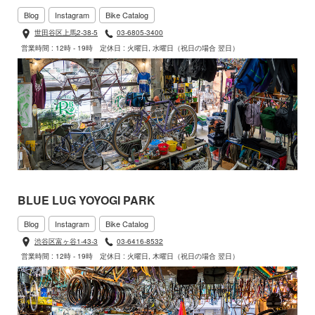
Blog
Instagram
Bike Catalog
世田谷区上馬2-38-5
03-6805-3400
営業時間 : 12時 - 19時
定休日 : 火曜日, 水曜日（祝日の場合 翌日）
BLUE LUG YOYOGI PARK
Blog
Instagram
Bike Catalog
渋谷区富ヶ谷1-43-3
03-6416-8532
営業時間 : 12時 - 19時
定休日 : 火曜日, 木曜日（祝日の場合 翌日）