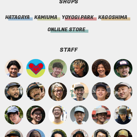
SHOPS
HATAGAYA
KAMIUMA
YOYOGI PARK
KAGOSHIMA
ONLILNE STORE
STAFF