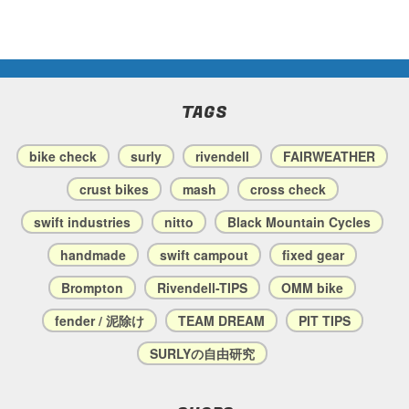
TAGS
bike check
surly
rivendell
FAIRWEATHER
crust bikes
mash
cross check
swift industries
nitto
Black Mountain Cycles
handmade
swift campout
fixed gear
Brompton
Rivendell-TIPS
OMM bike
fender / 泥除け
TEAM DREAM
PIT TIPS
SURLYの自由研究