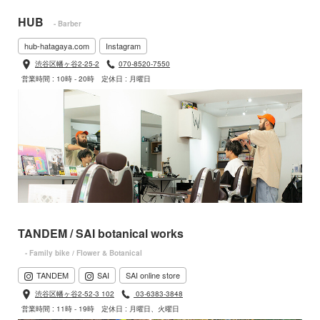
HUB
- Barber
hub-hatagaya.com
Instagram
渋谷区幡ヶ谷2-25-2
070-8520-7550
営業時間 : 10時 - 20時
定休日 : 月曜日
TANDEM / SAI botanical works
- Family bike / Flower & Botanical
TANDEM
SAI
SAI online store
渋谷区幡ヶ谷2-52-3 102
03-6383-3848
営業時間 : 11時 - 19時
定休日 : 月曜日、火曜日