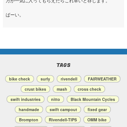
万が一気に入ってもらえたらこれ幸いと存じます。
ばーい。
TAGS
bike check
surly
rivendell
FAIRWEATHER
crust bikes
mash
cross check
swift industries
nitto
Black Mountain Cycles
handmade
swift campout
fixed gear
Brompton
Rivendell-TIPS
OMM bike