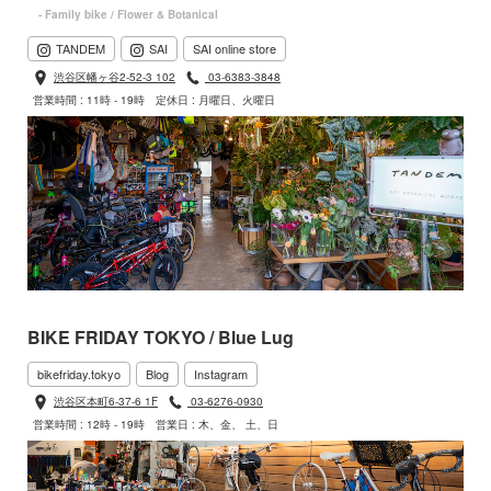
- Family bike / Flower & Botanical
TANDEM
SAI
SAI online store
渋谷区幡ヶ谷2-52-3 102
03-6383-3848
営業時間 : 11時 - 19時
定休日 : 月曜日、火曜日
BIKE FRIDAY TOKYO / Blue Lug
bikefriday.tokyo
Blog
Instagram
渋谷区本町6-37-6 1F
03-6276-0930
営業時間 : 12時 - 19時
営業日 : 木、金、 土、日