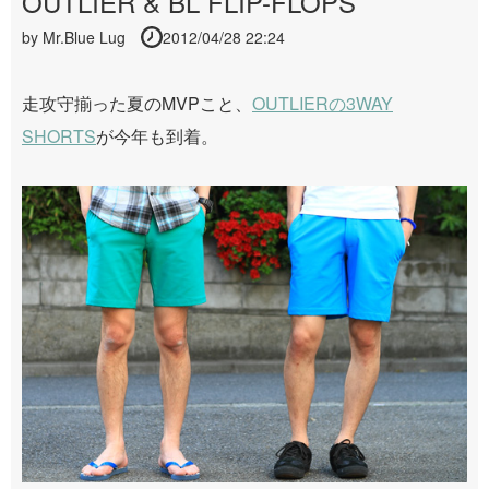
OUTLIER & BL FLIP-FLOPS
by
Mr.Blue Lug
2012/04/28 22:24
走攻守揃った夏のMVPこと、
OUTLIERの3WAY
SHORTS
が今年も到着。