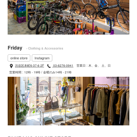
Friday
- Clothing & Accessories
online store
Instagram
渋谷区本町6-37-6 2F
03-6276-0941
営業日 : 木、金、 土、日
営業時間 : 12時 - 19時 / 金曜のみ14時 - 21時