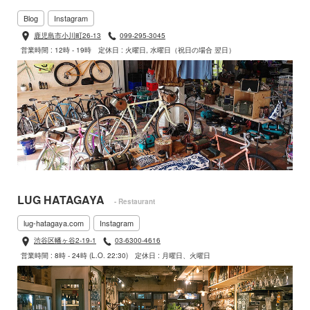
Blog
Instagram
鹿児島市小川町26-13
099-295-3045
営業時間 : 12時 - 19時
定休日 : 火曜日, 水曜日（祝日の場合 翌日）
LUG HATAGAYA
- Restaurant
lug-hatagaya.com
Instagram
渋谷区幡ヶ谷2-19-1
03-6300-4616
営業時間 : 8時 - 24時 (L.O. 22:30)
定休日 : 月曜日、火曜日