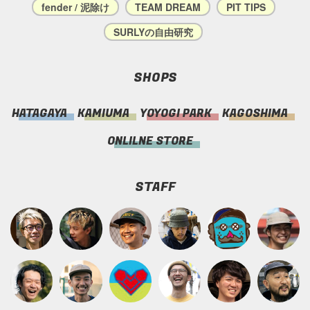
fender / 泥除け
TEAM DREAM
PIT TIPS
SURLYの自由研究
SHOPS
HATAGAYA
KAMIUMA
YOYOGI PARK
KAGOSHIMA
ONLILNE STORE
STAFF