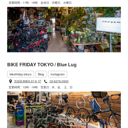
営業時間 : 11時 - 19時
定休日 : 月曜日、火曜日
BIKE FRIDAY TOKYO / Blue Lug
bikefriday.tokyo
Blog
Instagram
渋谷区本町6-37-6 1F
03-6276-0930
営業時間 : 12時 - 19時
営業日 : 木、金、 土、日