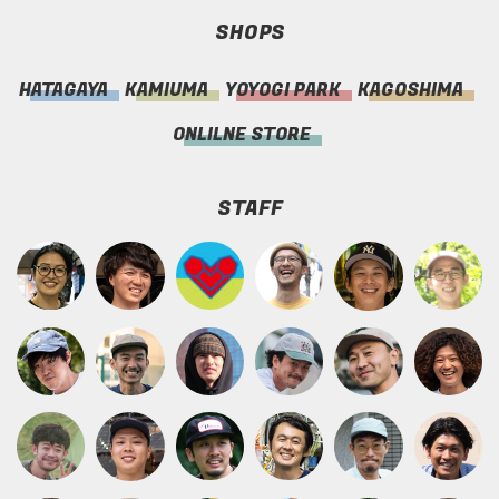
SHOPS
HATAGAYA
KAMIUMA
YOYOGI PARK
KAGOSHIMA
ONLILNE STORE
STAFF