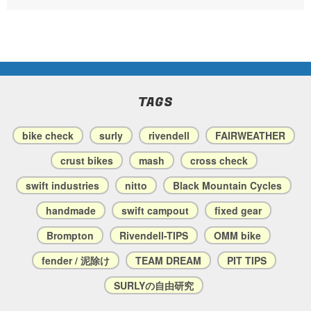
TAGS
bike check
surly
rivendell
FAIRWEATHER
crust bikes
mash
cross check
swift industries
nitto
Black Mountain Cycles
handmade
swift campout
fixed gear
Brompton
Rivendell-TIPS
OMM bike
fender / 泥除け
TEAM DREAM
PIT TIPS
SURLYの自由研究