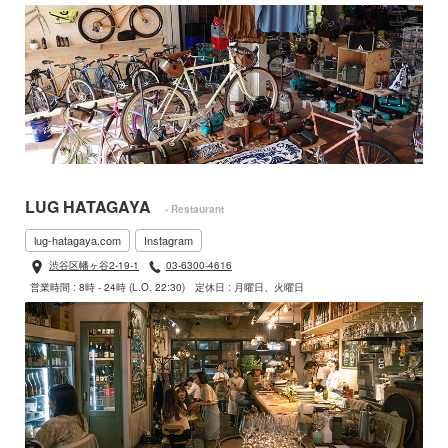
LUG HATAGAYA
- Restaurant
lug-hatagaya.com
Instagram
渋谷区幡ヶ谷2-19-1
03-6300-4616
営業時間 : 8時 - 24時 (L.O. 22:30)
定休日 : 月曜日、火曜日