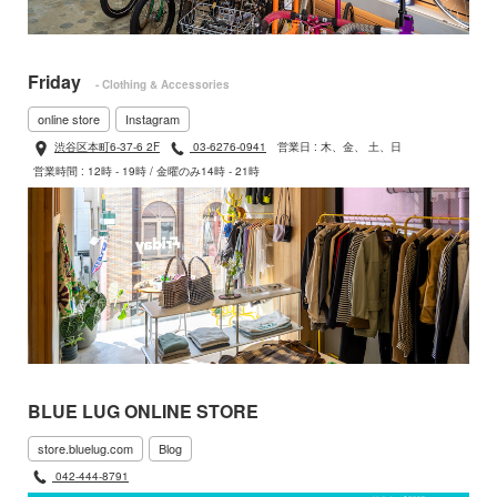
Friday
- Clothing & Accessories
online store
Instagram
渋谷区本町6-37-6 2F
03-6276-0941
営業日 : 木、金、 土、日
営業時間 : 12時 - 19時 / 金曜のみ14時 - 21時
BLUE LUG ONLINE STORE
store.bluelug.com
Blog
042-444-8791