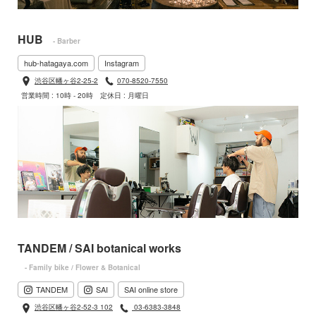
HUB
- Barber
hub-hatagaya.com
Instagram
渋谷区幡ヶ谷2-25-2
070-8520-7550
営業時間 : 10時 - 20時
定休日 : 月曜日
TANDEM / SAI botanical works
- Family bike / Flower & Botanical
TANDEM
SAI
SAI online store
渋谷区幡ヶ谷2-52-3 102
03-6383-3848