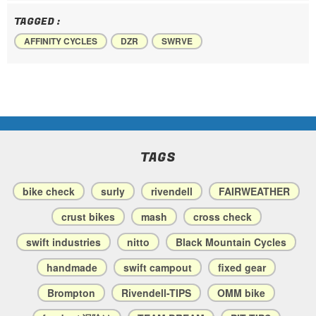
TAGGED :
AFFINITY CYCLES
DZR
SWRVE
TAGS
bike check
surly
rivendell
FAIRWEATHER
crust bikes
mash
cross check
swift industries
nitto
Black Mountain Cycles
handmade
swift campout
fixed gear
Brompton
Rivendell-TIPS
OMM bike