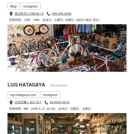
Blog
Instagram
鹿児島市小川町26-13
099-295-3045
営業時間 : 12時 - 19時
定休日 : 火曜日, 水曜日（祝日の場合 翌日）
LUG HATAGAYA
- Restaurant
lug-hatagaya.com
Instagram
渋谷区幡ヶ谷2-19-1
03-6300-4616
営業時間 : 8時 - 24時 (L.O. 22:30)
定休日 : 月曜日、火曜日