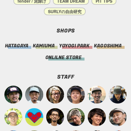
fender / 泥除け
TEAM DREAM
PIT TIPS
SURLYの自由研究
SHOPS
HATAGAYA
KAMIUMA
YOYOGI PARK
KAGOSHIMA
ONLILNE STORE
STAFF