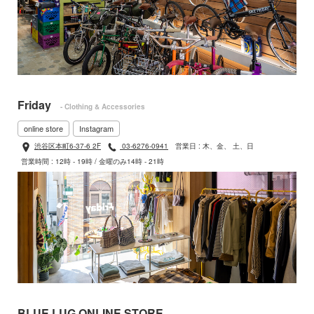
Friday
- Clothing & Accessories
online store
Instagram
渋谷区本町6-37-6 2F
03-6276-0941
営業日 : 木、金、 土、日
営業時間 : 12時 - 19時 / 金曜のみ14時 - 21時
BLUE LUG ONLINE STORE