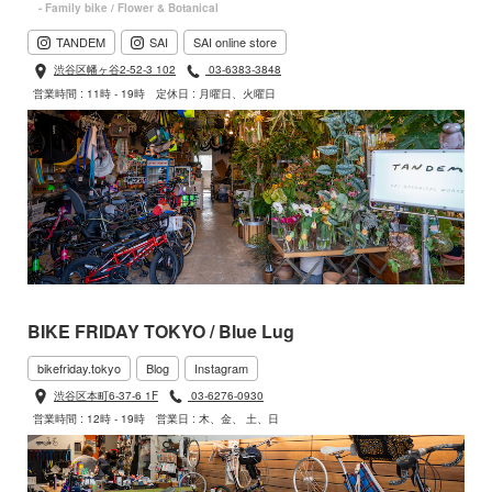
- Family bike / Flower & Botanical
TANDEM
SAI
SAI online store
渋谷区幡ヶ谷2-52-3 102
03-6383-3848
営業時間 : 11時 - 19時
定休日 : 月曜日、火曜日
BIKE FRIDAY TOKYO / Blue Lug
bikefriday.tokyo
Blog
Instagram
渋谷区本町6-37-6 1F
03-6276-0930
営業時間 : 12時 - 19時
営業日 : 木、金、 土、日