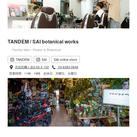
TANDEM / SAI botanical works
- Family bike / Flower & Botanical
TANDEM
SAI
SAI online store
渋谷区幡ヶ谷2-52-3 102
03-6383-3848
営業時間 : 11時 - 19時
定休日 : 月曜日、火曜日