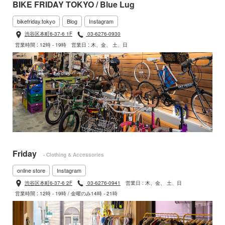
BIKE FRIDAY TOKYO / Blue Lug
bikefriday.tokyo
Blog
Instagram
渋谷区本町6-37-6 1F
03-6276-0930
営業時間 : 12時 - 19時
営業日 : 木、金、 土、日
Friday
- Clothing & Accessories
online store
Instagram
渋谷区本町6-37-6 2F
03-6276-0941
営業日 : 木、金、 土、日
営業時間 : 12時 - 19時 / 金曜のみ14時 - 21時