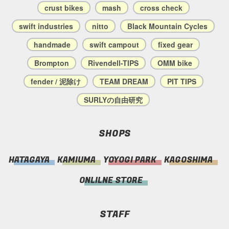
crust bikes
mash
cross check
swift industries
nitto
Black Mountain Cycles
handmade
swift campout
fixed gear
Brompton
Rivendell-TIPS
OMM bike
fender / 泥除け
TEAM DREAM
PIT TIPS
SURLYの自由研究
SHOPS
HATAGAYA
KAMIUMA
YOYOGI PARK
KAGOSHIMA
ONLILNE STORE
STAFF