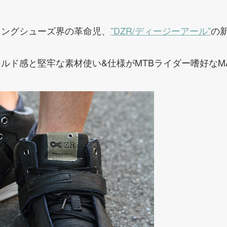
ィングシューズ界の革命児、
”DZR/ディージーアール”
の
ド感と堅牢な素材使い&仕様がMTBライダー嗜好なMAM