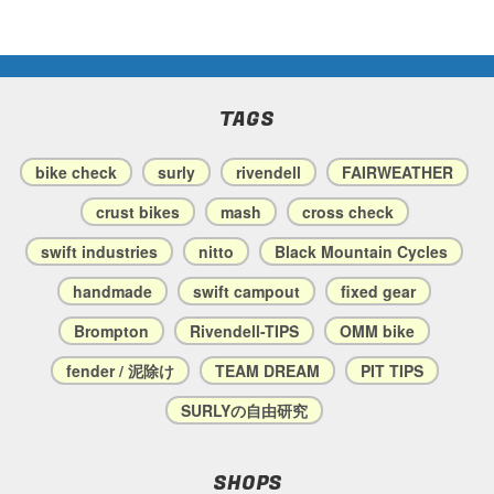
TAGS
bike check
surly
rivendell
FAIRWEATHER
crust bikes
mash
cross check
swift industries
nitto
Black Mountain Cycles
handmade
swift campout
fixed gear
Brompton
Rivendell-TIPS
OMM bike
fender / 泥除け
TEAM DREAM
PIT TIPS
SURLYの自由研究
SHOPS