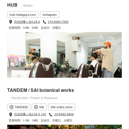
HUB
- Barber
hub-hatagaya.com
Instagram
渋谷区幡ヶ谷2-25-2
070-8520-7550
営業時間 : 10時 - 20時
定休日 : 月曜日
TANDEM / SAI botanical works
- Family bike / Flower & Botanical
TANDEM
SAI
SAI online store
渋谷区幡ヶ谷2-52-3 102
03-6383-3848
営業時間 : 11時 - 19時
定休日 : 月曜日、火曜日