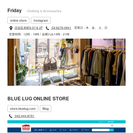
Friday
- Clothing & Accessories
online store
Instagram
渋谷区本町6-37-6 2F
03-6276-0941
営業日 : 木、金、 土、日
営業時間 : 12時 - 19時 / 金曜のみ14時 - 21時
BLUE LUG ONLINE STORE
store.bluelug.com
Blog
042-444-8791