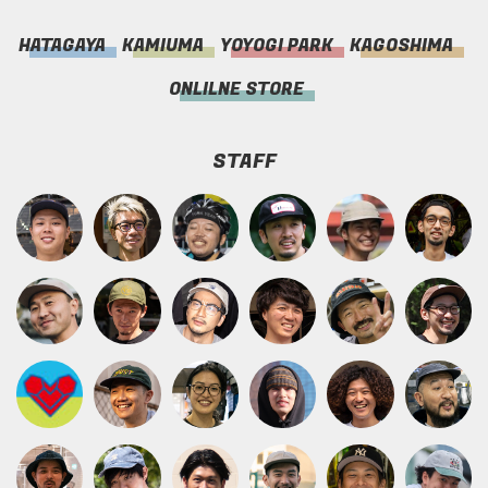
HATAGAYA
KAMIUMA
YOYOGI PARK
KAGOSHIMA
ONLILNE STORE
STAFF