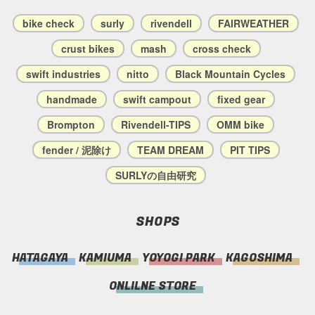
bike check
surly
rivendell
FAIRWEATHER
crust bikes
mash
cross check
swift industries
nitto
Black Mountain Cycles
handmade
swift campout
fixed gear
Brompton
Rivendell-TIPS
OMM bike
fender / 泥除け
TEAM DREAM
PIT TIPS
SURLYの自由研究
SHOPS
HATAGAYA
KAMIUMA
YOYOGI PARK
KAGOSHIMA
ONLILNE STORE