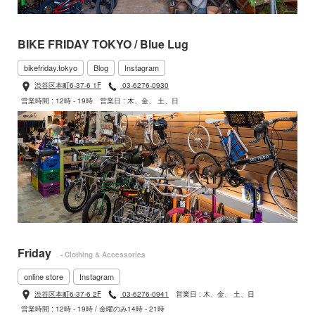
BIKE FRIDAY TOKYO / Blue Lug
bikefriday.tokyo
Blog
Instagram
渋谷区本町6-37-6 1F
03-6276-0930
営業時間 : 12時 - 19時
営業日 : 木、金、 土、日
Friday
- Clothing & Accessories
online store
Instagram
渋谷区本町6-37-6 2F
03-6276-0941
営業日 : 木、金、 土、日
営業時間 : 12時 - 19時 / 金曜のみ14時 - 21時