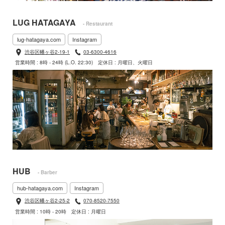
LUG HATAGAYA
- Restaurant
lug-hatagaya.com
Instagram
渋谷区幡ヶ谷2-19-1
03-6300-4616
営業時間 : 8時 - 24時 (L.O. 22:30)
定休日 : 月曜日、火曜日
HUB
- Barber
hub-hatagaya.com
Instagram
渋谷区幡ヶ谷2-25-2
070-8520-7550
営業時間 : 10時 - 20時
定休日 : 月曜日