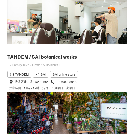
TANDEM / SAI botanical works
- Family bike / Flower & Botanical
TANDEM
SAI
SAI online store
渋谷区幡ヶ谷2-52-3 102
03-6383-3848
営業時間 : 11時 - 19時
定休日 : 月曜日、火曜日