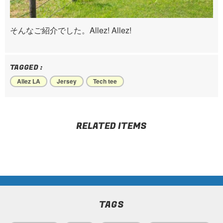
そんなご紹介でした。Allez! Allez!
TAGGED :
Allez LA
Jersey
Tech tee
RELATED ITEMS
TAGS