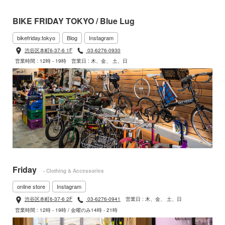
BIKE FRIDAY TOKYO / Blue Lug
bikefriday.tokyo
Blog
Instagram
渋谷区本町6-37-6 1F
03-6276-0930
営業時間 : 12時 - 19時
営業日 : 木、金、 土、日
Friday
- Clothing & Accessories
online store
Instagram
渋谷区本町6-37-6 2F
03-6276-0941
営業日 : 木、金、 土、日
営業時間 : 12時 - 19時 / 金曜のみ14時 - 21時