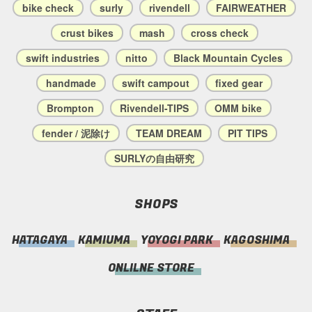
bike check
surly
rivendell
FAIRWEATHER
crust bikes
mash
cross check
swift industries
nitto
Black Mountain Cycles
handmade
swift campout
fixed gear
Brompton
Rivendell-TIPS
OMM bike
fender / 泥除け
TEAM DREAM
PIT TIPS
SURLYの自由研究
SHOPS
HATAGAYA
KAMIUMA
YOYOGI PARK
KAGOSHIMA
ONLILNE STORE