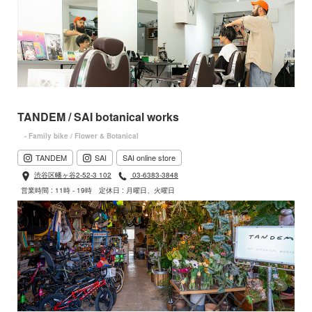
TANDEM / SAI botanical works
- Family bike / Flower & Botanical
TANDEM
SAI
SAI online store
渋谷区幡ヶ谷2-52-3 102
03-6383-3848
営業時間 : 11時 - 19時
定休日 : 月曜日、火曜日