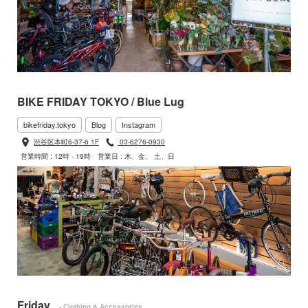
BIKE FRIDAY TOKYO / Blue Lug
bikefriday.tokyo
Blog
Instagram
渋谷区本町6-37-6 1F
03-6276-0930
営業時間 : 12時 - 19時
営業日 : 木、金、 土、日
Friday
- Clothing & Accessories