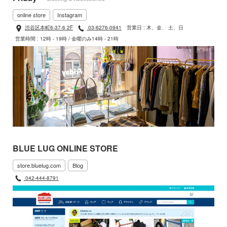
online store
Instagram
渋谷区本町6-37-6 2F
03-6276-0941
営業日 : 木、金、 土、日
営業時間 : 12時 - 19時 / 金曜のみ14時 - 21時
BLUE LUG ONLINE STORE
store.bluelug.com
Blog
042-444-8791