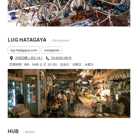
LUG HATAGAYA
- Restaurant
lug-hatagaya.com
Instagram
渋谷区幡ヶ谷2-19-1
03-6300-4616
営業時間 : 8時 - 24時 (L.O. 22:30)
定休日 : 月曜日、火曜日
HUB
- Barber