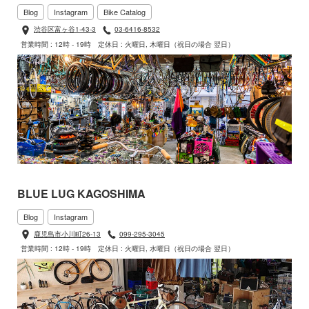
Blog
Instagram
Bike Catalog
渋谷区富ヶ谷1-43-3
03-6416-8532
営業時間 : 12時 - 19時
定休日 : 火曜日, 木曜日（祝日の場合 翌日）
BLUE LUG KAGOSHIMA
Blog
Instagram
鹿児島市小川町26-13
099-295-3045
営業時間 : 12時 - 19時
定休日 : 火曜日, 水曜日（祝日の場合 翌日）