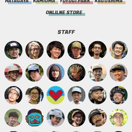
HATAGAYA
KAMIUMA
YOYOGI PARK
KAGOSHIMA
ONLILNE STORE
STAFF