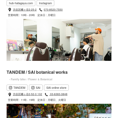
hub-hatagaya.com
Instagram
渋谷区幡ヶ谷2-25-2
070-8520-7550
営業時間 : 10時 - 20時
定休日 : 月曜日
TANDEM / SAI botanical works
- Family bike / Flower & Botanical
TANDEM
SAI
SAI online store
渋谷区幡ヶ谷2-52-3 102
03-6383-3848
営業時間 : 11時 - 19時
定休日 : 月曜日、火曜日