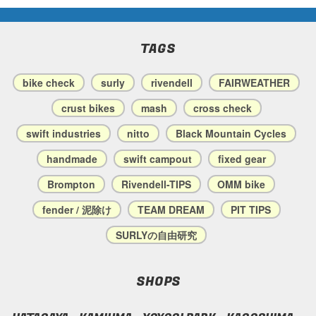
TAGS
bike check
surly
rivendell
FAIRWEATHER
crust bikes
mash
cross check
swift industries
nitto
Black Mountain Cycles
handmade
swift campout
fixed gear
Brompton
Rivendell-TIPS
OMM bike
fender / 泥除け
TEAM DREAM
PIT TIPS
SURLYの自由研究
SHOPS