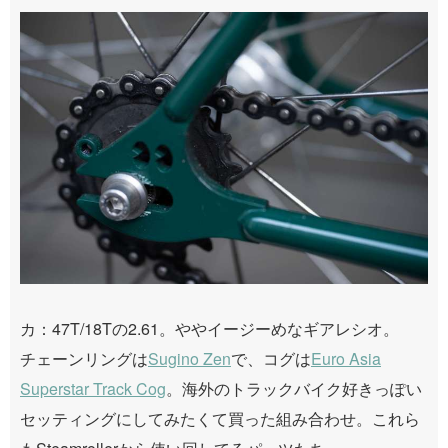
カ：47T/18Tの2.61。ややイージーめなギアレシオ。
チェーンリングは
Sugino Zen
で、コグは
Euro Asia
Superstar Track Cog
。海外のトラックバイク好きっぽい
セッティングにしてみたくて買った組み合わせ。これら