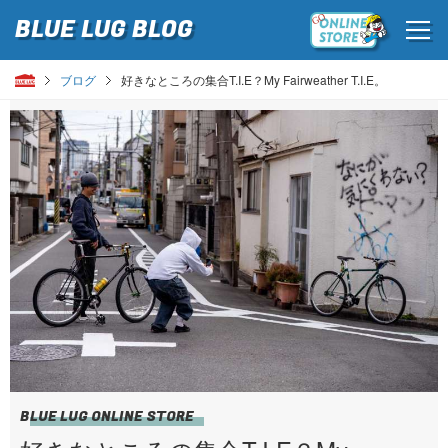
BLUE LUG
BLOG
ブログ
好きなところの集合T.I.E？My Fairweather T.I.E。
BLUE LUG ONLINE STORE