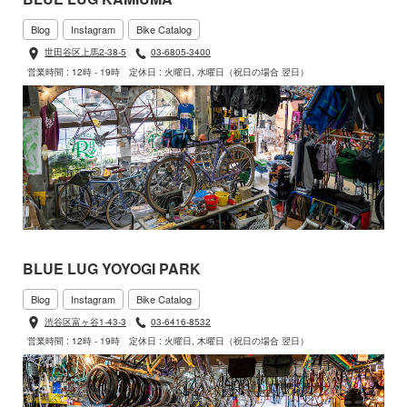
Blog
Instagram
Bike Catalog
世田谷区上馬2-38-5
03-6805-3400
営業時間 : 12時 - 19時
定休日 : 火曜日, 水曜日（祝日の場合 翌日）
BLUE LUG YOYOGI PARK
Blog
Instagram
Bike Catalog
渋谷区富ヶ谷1-43-3
03-6416-8532
営業時間 : 12時 - 19時
定休日 : 火曜日, 木曜日（祝日の場合 翌日）