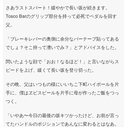
さあラストスパート！緩やかで長い坂が続きます。
Tosco Barのグリップ部分を持って必死でペダルを回す
父。
「ブレーキレバーの奥側に余分なバーテープ貼ってある
でしょ？そこ持って漕いでみ？」とアドバイスをした。
閃いたような顔で「おお！なるほど！」と言いながらス
ピードを上げ、緩くて長い坂を登り切った。
その晩、父はいつもの様にいいちこ下町ハイボールを片
手に、僕はヱビスビールを片手に母が作ったご飯をつっ
つく。
「いやあ〜今日の最後の坂キツかったけど、お前が言っ
てたハンドルのポジションであんなに変わるとはなあ。