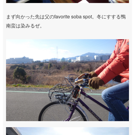
まず向かった先は父のfavorite soba spot。冬にすする鴨
南蛮は染みるぜ。