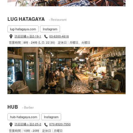
LUG HATAGAYA
- Restaurant
lug-hatagaya.com
Instagram
渋谷区幡ヶ谷2-19-1
03-6300-4616
営業時間 : 8時 - 24時 (L.O. 22:30)
定休日 : 月曜日、火曜日
HUB
- Barber
hub-hatagaya.com
Instagram
渋谷区幡ヶ谷2-25-2
070-8520-7550
営業時間 : 10時 - 20時
定休日 : 月曜日