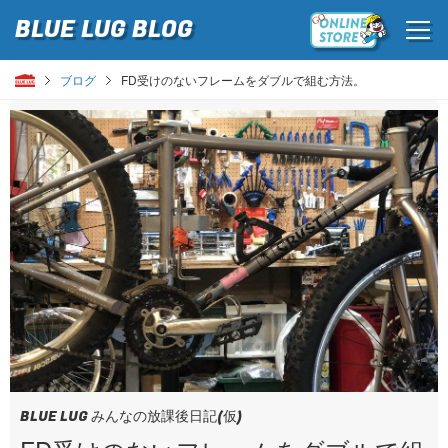
BLUE LUG
BLOG
ブログ
FD受けのないフレームをダブルで組む方法。
BLUE LUG みんなの放課後日記(仮)