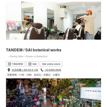
TANDEM / SAI botanical works
- Family bike / Flower & Botanical
TANDEM
SAI
SAI online store
渋谷区幡ヶ谷2-52-3 102
03-6383-3848
営業時間 : 11時 - 19時
定休日 : 月曜日、火曜日