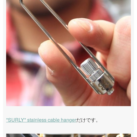
*SURLY* stainless cable hanger
だけです。