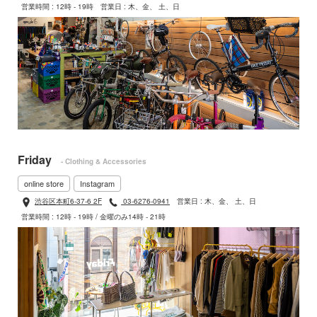
営業時間 : 12時 - 19時
営業日 : 木、金、 土、日
Friday
- Clothing & Accessories
online store
Instagram
渋谷区本町6-37-6 2F
03-6276-0941
営業日 : 木、金、 土、日
営業時間 : 12時 - 19時 / 金曜のみ14時 - 21時