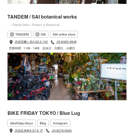
TANDEM / SAI botanical works
- Family bike / Flower & Botanical
TANDEM
SAI
SAI online store
渋谷区幡ヶ谷2-52-3 102
03-6383-3848
営業時間 : 11時 - 19時
定休日 : 月曜日、火曜日
BIKE FRIDAY TOKYO / Blue Lug
bikefriday.tokyo
Blog
Instagram
渋谷区本町6-37-6 1F
03-6276-0930