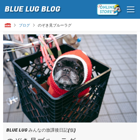
BLUE LUG
BLOG
ブログ
のぞき見ブルーラグ
BLUE LUG みんなの放課後日記(仮)