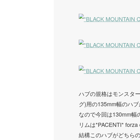
ハブの規格はモンスターク
グ)用の135mm幅のハ
なので今回は130mm
リムは*PACENTI* for
結構このハブがどちら