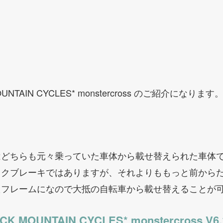
。
NTAIN CYCLES* monstercross のご紹介になります
はどちらも元々乗っていた車体から載せ替えられた車体
スクブレーキではありますが、それよりももっと前から
たフレームになので大抵の自転車から載せ替えることが
CK MOUNTAIN CYCLES* monstercross V6.1