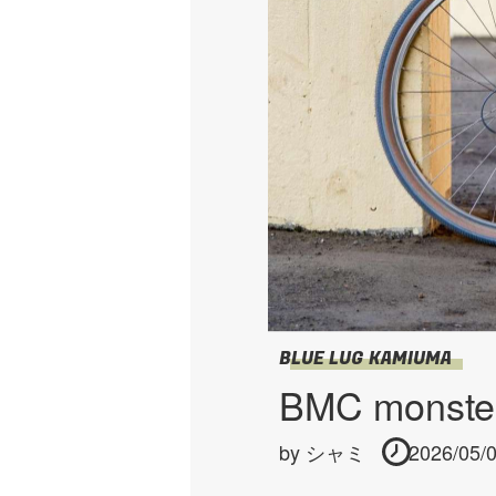
BLUE LUG KAMIUMA
BMC mons
by
シャミ
2026/05/0