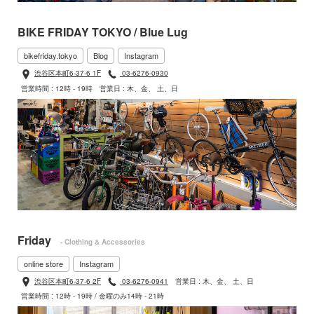
BIKE FRIDAY TOKYO / Blue Lug
bikefriday.tokyo
Blog
Instagram
渋谷区本町6-37-6 1F
03-6276-0930
営業時間 : 12時 - 19時
営業日 : 木、金、 土、日
Friday
- Clothing & Accessories
online store
Instagram
渋谷区本町6-37-6 2F
03-6276-0941
営業日 : 木、金、 土、日
営業時間 : 12時 - 19時 / 金曜のみ14時 - 21時