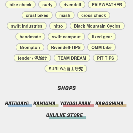
bike check
surly
rivendell
FAIRWEATHER
crust bikes
mash
cross check
swift industries
nitto
Black Mountain Cycles
handmade
swift campout
fixed gear
Brompton
Rivendell-TIPS
OMM bike
fender / 泥除け
TEAM DREAM
PIT TIPS
SURLYの自由研究
SHOPS
HATAGAYA
KAMIUMA
YOYOGI PARK
KAGOSHIMA
ONLILNE STORE