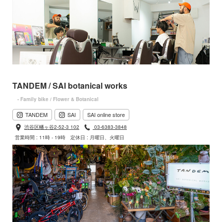
TANDEM / SAI botanical works
- Family bike / Flower & Botanical
TANDEM
SAI
SAI online store
渋谷区幡ヶ谷2-52-3 102
03-6383-3848
営業時間 : 11時 - 19時
定休日 : 月曜日、火曜日