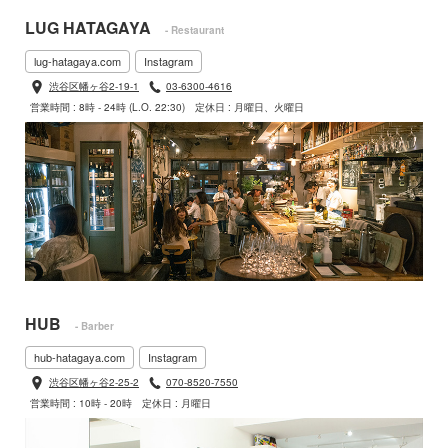
LUG HATAGAYA
- Restaurant
lug-hatagaya.com
Instagram
渋谷区幡ヶ谷2-19-1
03-6300-4616
営業時間 : 8時 - 24時 (L.O. 22:30)
定休日 : 月曜日、火曜日
HUB
- Barber
hub-hatagaya.com
Instagram
渋谷区幡ヶ谷2-25-2
070-8520-7550
営業時間 : 10時 - 20時
定休日 : 月曜日