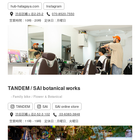
hub-hatagaya.com
Instagram
渋谷区幡ヶ谷2-25-2
070-8520-7550
営業時間 : 10時 - 20時
定休日 : 月曜日
TANDEM / SAI botanical works
- Family bike / Flower & Botanical
TANDEM
SAI
SAI online store
渋谷区幡ヶ谷2-52-3 102
03-6383-3848
営業時間 : 11時 - 19時
定休日 : 月曜日、火曜日