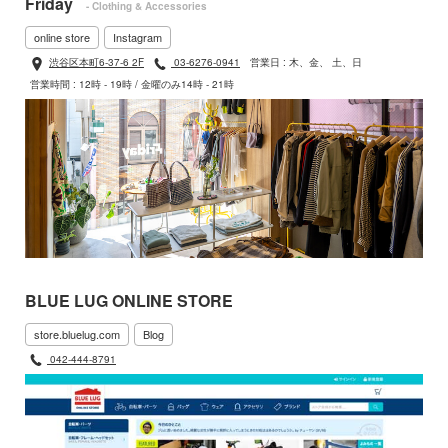
Friday
- Clothing & Accessories
online store
Instagram
渋谷区本町6-37-6 2F
03-6276-0941
営業日 : 木、金、 土、日
営業時間 : 12時 - 19時 / 金曜のみ14時 - 21時
BLUE LUG ONLINE STORE
store.bluelug.com
Blog
042-444-8791