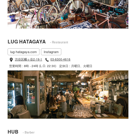
LUG HATAGAYA
- Restaurant
lug-hatagaya.com
Instagram
渋谷区幡ヶ谷2-19-1
03-6300-4616
営業時間 : 8時 - 24時 (L.O. 22:30)
定休日 : 月曜日、火曜日
HUB
- Barber