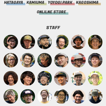
HATAGAYA
KAMIUMA
YOYOGI PARK
KAGOSHIMA
ONLILNE STORE
STAFF