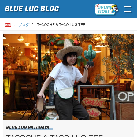
BLUE LUG
BLOG
ブログ
TACOCHE & TACO LUG TEE
BLUE LUG HATAGAYA