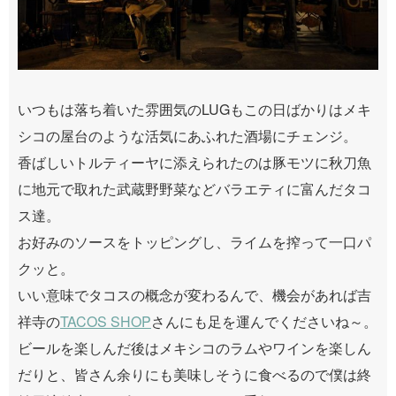
いつもは落ち着いた雰囲気のLUGもこの日ばかりはメキ
シコの屋台のような活気にあふれた酒場にチェンジ。
香ばしいトルティーヤに添えられたのは豚モツに秋刀魚
に地元で取れた武蔵野野菜などバラエティに富んだタコ
ス達。
お好みのソースをトッピングし、ライムを搾って一口パ
クッと。
いい意味でタコスの概念が変わるんで、機会があれば吉
祥寺の
TACOS SHOP
さんにも足を運んでくださいね～。
ビールを楽しんだ後はメキシコのラムやワインを楽しん
だりと、皆さん余りにも美味しそうに食べるので僕は終