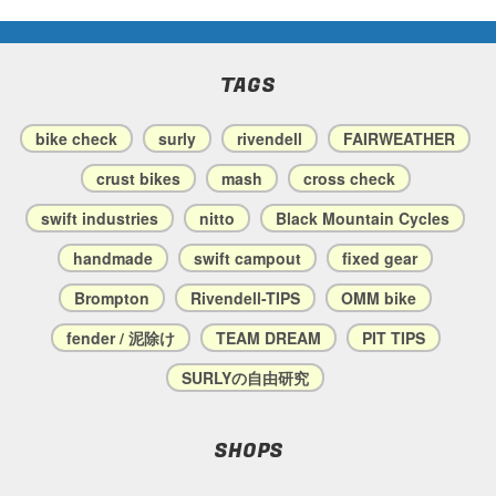
TAGS
bike check
surly
rivendell
FAIRWEATHER
crust bikes
mash
cross check
swift industries
nitto
Black Mountain Cycles
handmade
swift campout
fixed gear
Brompton
Rivendell-TIPS
OMM bike
fender / 泥除け
TEAM DREAM
PIT TIPS
SURLYの自由研究
SHOPS