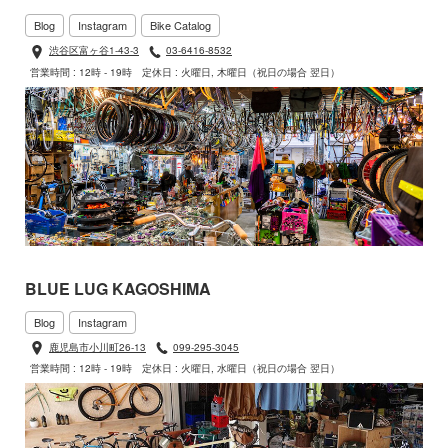
Blog
Instagram
Bike Catalog
渋谷区富ヶ谷1-43-3
03-6416-8532
営業時間 : 12時 - 19時
定休日 : 火曜日, 木曜日（祝日の場合 翌日）
BLUE LUG KAGOSHIMA
Blog
Instagram
鹿児島市小川町26-13
099-295-3045
営業時間 : 12時 - 19時
定休日 : 火曜日, 水曜日（祝日の場合 翌日）