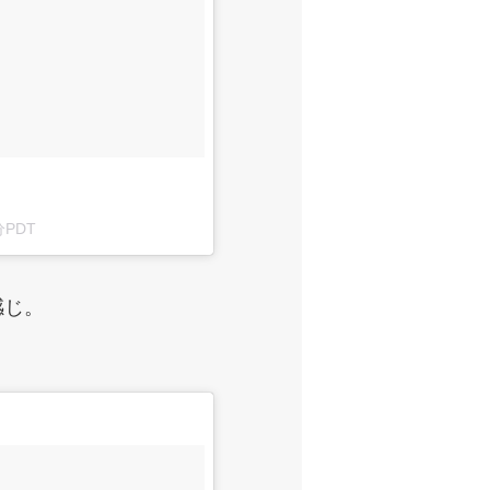
分PDT
感じ。