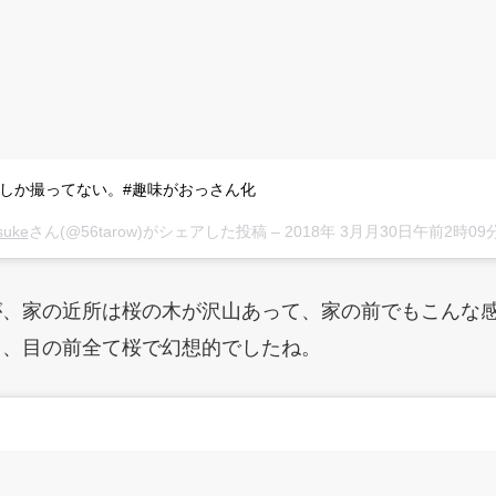
しか撮ってない。#趣味がおっさん化
suke
さん(@56tarow)がシェアした投稿 –
2018年 3月月30日午前2時09
が、家の近所は桜の木が沢山あって、家の前でもこんな
て、目の前全て桜で幻想的でしたね。