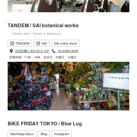
TANDEM / SAI botanical works
- Family bike / Flower & Botanical
TANDEM
SAI
SAI online store
渋谷区幡ヶ谷2-52-3 102
03-6383-3848
営業時間 : 11時 - 19時
定休日 : 月曜日、火曜日
BIKE FRIDAY TOKYO / Blue Lug
bikefriday.tokyo
Blog
Instagram