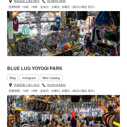
世田谷区上馬2-38-5
03-6805-3400
営業時間 : 12時 - 19時
定休日 : 火曜日, 水曜日（祝日の場合 翌日）
BLUE LUG YOYOGI PARK
Blog
Instagram
Bike Catalog
渋谷区富ヶ谷1-43-3
03-6416-8532
営業時間 : 12時 - 19時
定休日 : 火曜日, 木曜日（祝日の場合 翌日）