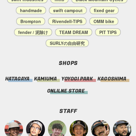
handmade
swift campout
fixed gear
Brompton
Rivendell-TIPS
OMM bike
fender / 泥除け
TEAM DREAM
PIT TIPS
SURLYの自由研究
SHOPS
HATAGAYA
KAMIUMA
YOYOGI PARK
KAGOSHIMA
ONLILNE STORE
STAFF