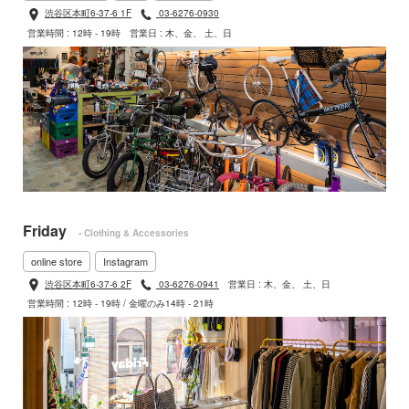
渋谷区本町6-37-6 1F
03-6276-0930
営業時間 : 12時 - 19時
営業日 : 木、金、 土、日
Friday
- Clothing & Accessories
online store
Instagram
渋谷区本町6-37-6 2F
03-6276-0941
営業日 : 木、金、 土、日
営業時間 : 12時 - 19時 / 金曜のみ14時 - 21時