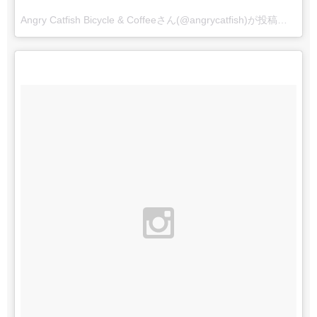
Angry Catfish Bicycle & Coffeeさん(@angrycatfish)が投稿した写真 –