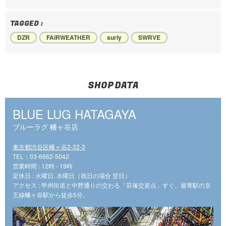
TAGGED :
DZR
FAIRWEATHER
surly
SWRVE
SHOP DATA
BLUE LUG HATAGAYA
ブルーラグ 幡ヶ谷店
東京都渋谷区幡ヶ谷2-32-3
TEL：03-6662-5042
営業時間 : 12時 - 19時
定休日 : 火曜日, 水曜日（祝日の場合 翌日）
アクセス : 甲州街道と中野通りの交わる「笹塚交差点」すぐ。最寄駅の京
王線幡ヶ谷駅から徒歩5分。