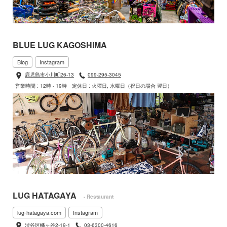
BLUE LUG KAGOSHIMA
Blog
Instagram
鹿児島市小川町26-13
099-295-3045
営業時間 : 12時 - 19時
定休日 : 火曜日, 水曜日（祝日の場合 翌日）
LUG HATAGAYA
- Restaurant
lug-hatagaya.com
Instagram
渋谷区幡ヶ谷2-19-1
03-6300-4616