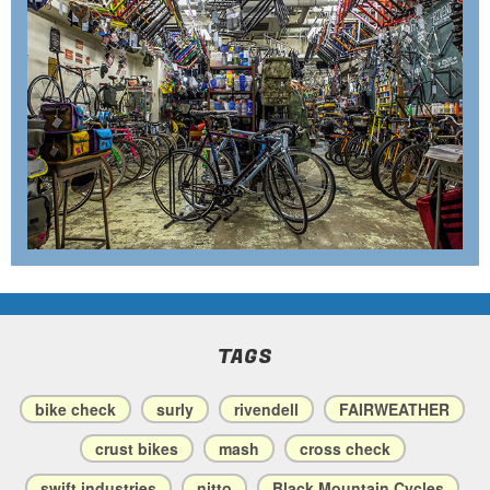
TAGS
bike check
surly
rivendell
FAIRWEATHER
crust bikes
mash
cross check
swift industries
nitto
Black Mountain Cycles