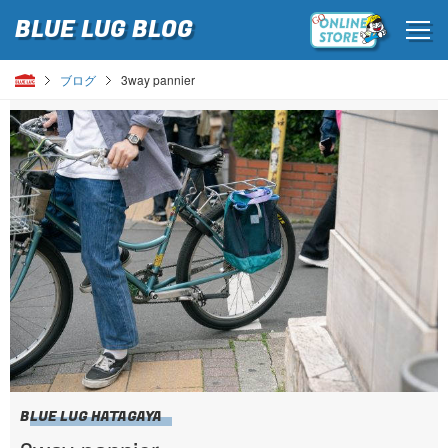
BLUE LUG
BLOG
ブログ
3way pannier
BLUE LUG HATAGAYA