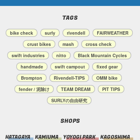
TAGS
bike check
surly
rivendell
FAIRWEATHER
crust bikes
mash
cross check
swift industries
nitto
Black Mountain Cycles
handmade
swift campout
fixed gear
Brompton
Rivendell-TIPS
OMM bike
fender / 泥除け
TEAM DREAM
PIT TIPS
SURLYの自由研究
SHOPS
HATAGAYA
KAMIUMA
YOYOGI PARK
KAGOSHIMA