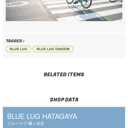
TAGGED :
BLUE LUG
BLUE LUG TANDEM
RELATED ITEMS
SHOP DATA
BLUE LUG HATAGAYA
ブルーラグ 幡ヶ谷店