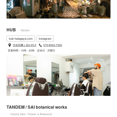
HUB
- Barber
hub-hatagaya.com
Instagram
渋谷区幡ヶ谷2-25-2
070-8520-7550
営業時間 : 10時 - 20時
定休日 : 月曜日
TANDEM / SAI botanical works
- Family bike / Flower & Botanical