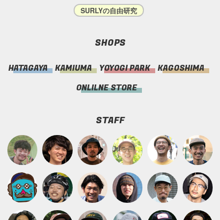
SURLYの自由研究
SHOPS
HATAGAYA
KAMIUMA
YOYOGI PARK
KAGOSHIMA
ONLILNE STORE
STAFF