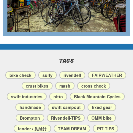
TAGS
bike check
surly
rivendell
FAIRWEATHER
crust bikes
mash
cross check
swift industries
nitto
Black Mountain Cycles
handmade
swift campout
fixed gear
Brompton
Rivendell-TIPS
OMM bike
fender / 泥除け
TEAM DREAM
PIT TIPS