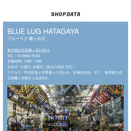
SHOP DATA
BLUE LUG HATAGAYA
ブルーラグ 幡ヶ谷店
東京都渋谷区幡ヶ谷2-32-3
TEL：03-6662-5042
営業時間 : 12時 - 19時
定休日 : 火曜日, 水曜日（祝日の場合 翌日）
アクセス : 甲州街道と中野通りの交わる「笹塚交差点」すぐ。最寄駅の京
王線幡ヶ谷駅から徒歩5分。