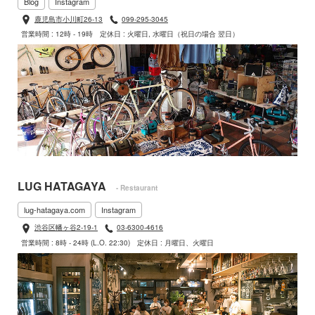
Blog
Instagram
鹿児島市小川町26-13
099-295-3045
営業時間 : 12時 - 19時
定休日 : 火曜日, 水曜日（祝日の場合 翌日）
LUG HATAGAYA
- Restaurant
lug-hatagaya.com
Instagram
渋谷区幡ヶ谷2-19-1
03-6300-4616
営業時間 : 8時 - 24時 (L.O. 22:30)
定休日 : 月曜日、火曜日