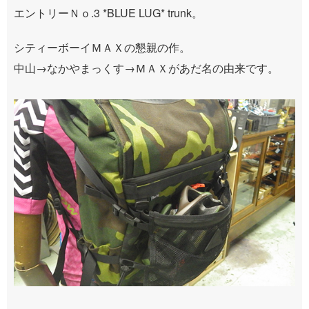
エントリーＮｏ.3 *BLUE LUG* trunk。
シティーボーイＭＡＸの懇親の作。
中山→なかやまっくす→ＭＡＸがあだ名の由来です。