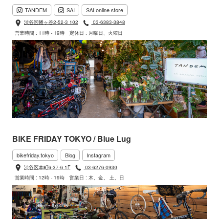
TANDEM
SAI
SAI online store
渋谷区幡ヶ谷2-52-3 102
03-6383-3848
営業時間 : 11時 - 19時
定休日 : 月曜日、火曜日
BIKE FRIDAY TOKYO / Blue Lug
bikefriday.tokyo
Blog
Instagram
渋谷区本町6-37-6 1F
03-6276-0930
営業時間 : 12時 - 19時
営業日 : 木、金、 土、日