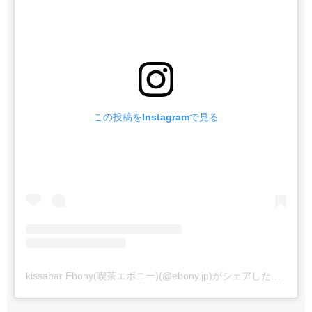
この投稿をInstagramで見る
kissabar Ebony(喫茶エボニー)(@ebony.jp)がシェアした投稿