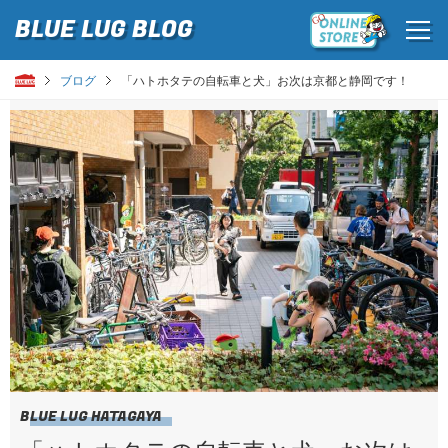
BLUE LUG
BLOG
ブログ
「ハトホタテの自転車と犬」お次は京都と静岡です！
BLUE LUG HATAGAYA