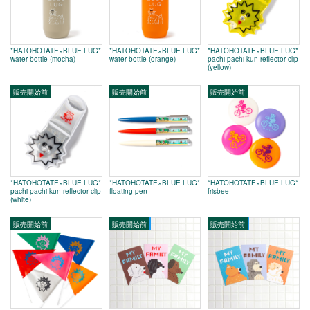
*HATOHOTATE×BLUE LUG*
*HATOHOTATE×BLUE LUG*
*HATOHOTATE×BLUE LUG*
water bottle (mocha)
pachi-pachi kun reflector clip
water bottle (orange)
(yellow)
*HATOHOTATE×BLUE LUG*
*HATOHOTATE×BLUE LUG*
*HATOHOTATE×BLUE LUG*
pachi-pachi kun reflector clip
floating pen
frisbee
(white)
SOLD OUT
SOLD OUT