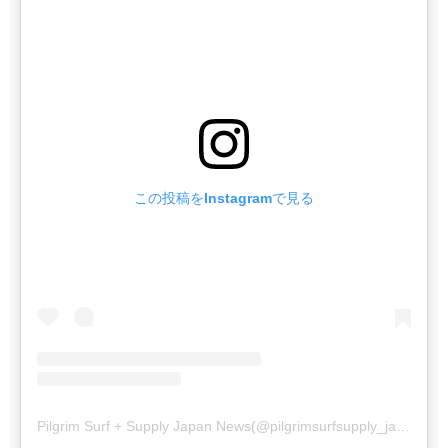
この投稿をInstagramで見る
Pilgrim Surf + Supply Japan News(@pilgrimsurfsupply_japan_news)がシェアした投稿