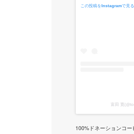
この投稿をInstagramで見
富田 寛(@to
100%ドネーションコ