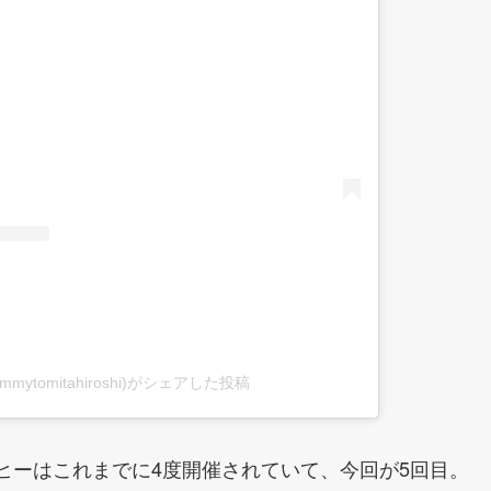
る
mmytomitahiroshi)がシェアした投稿
ーヒーはこれまでに4度開催されていて、今回が5回目。