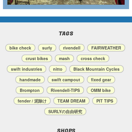
TAGS
bike check
surly
rivendell
FAIRWEATHER
crust bikes
mash
cross check
swift industries
nitto
Black Mountain Cycles
handmade
swift campout
fixed gear
Brompton
Rivendell-TIPS
OMM bike
fender / 泥除け
TEAM DREAM
PIT TIPS
SURLYの自由研究
SHOPS