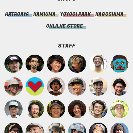
HATAGAYA
KAMIUMA
YOYOGI PARK
KAGOSHIMA
ONLILNE STORE
STAFF