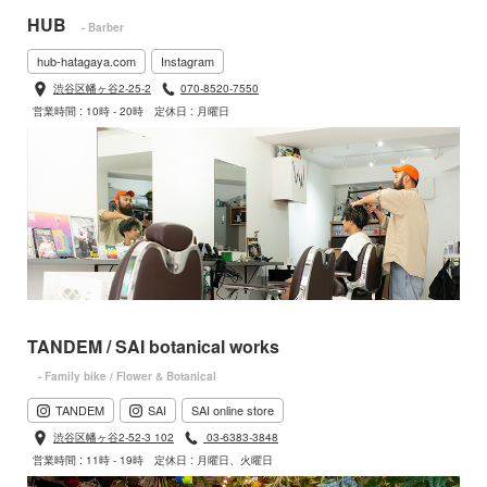
HUB
- Barber
hub-hatagaya.com
Instagram
渋谷区幡ヶ谷2-25-2
070-8520-7550
営業時間 : 10時 - 20時
定休日 : 月曜日
TANDEM / SAI botanical works
- Family bike / Flower & Botanical
TANDEM
SAI
SAI online store
渋谷区幡ヶ谷2-52-3 102
03-6383-3848
営業時間 : 11時 - 19時
定休日 : 月曜日、火曜日