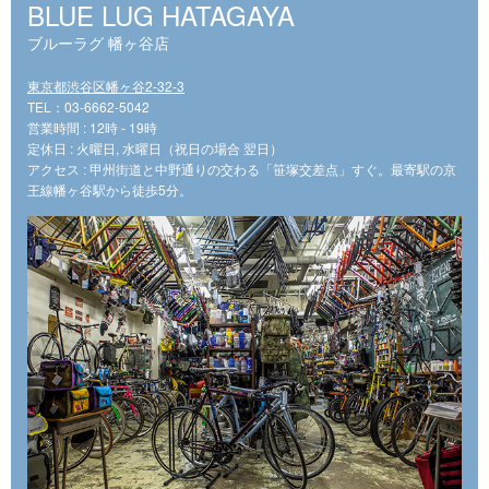
BLUE LUG HATAGAYA
ブルーラグ 幡ヶ谷店
東京都渋谷区幡ヶ谷2-32-3
TEL：03-6662-5042
営業時間 : 12時 - 19時
定休日 : 火曜日, 水曜日（祝日の場合 翌日）
アクセス : 甲州街道と中野通りの交わる「笹塚交差点」すぐ。最寄駅の京
王線幡ヶ谷駅から徒歩5分。