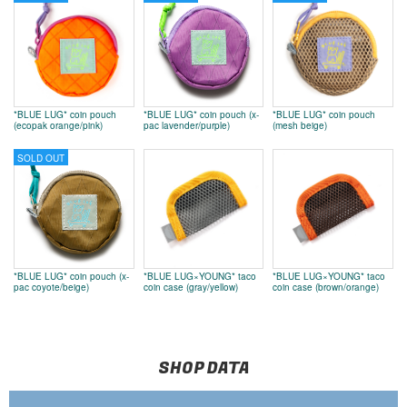
*BLUE LUG* coin pouch
*BLUE LUG* coin pouch (x-
*BLUE LUG* coin pouch
(ecopak orange/pink)
pac lavender/purple)
(mesh beige)
SOLD OUT
*BLUE LUG* coin pouch (x-
*BLUE LUG×YOUNG* taco
*BLUE LUG×YOUNG* taco
pac coyote/beige)
coin case (gray/yellow)
coin case (brown/orange)
SHOP DATA