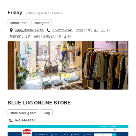
Friday
- Clothing & Accessories
online store
Instagram
渋谷区本町6-37-6 2F
03-6276-0941
営業日 : 木、金、 土、日
営業時間 : 12時 - 19時 / 金曜のみ14時 - 21時
BLUE LUG ONLINE STORE
store.bluelug.com
Blog
042-444-8791