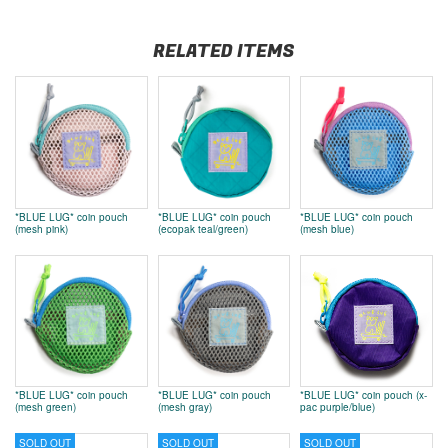
RELATED ITEMS
*BLUE LUG* coin pouch
*BLUE LUG* coin pouch
*BLUE LUG* coin pouch
(mesh pink)
(ecopak teal/green)
(mesh blue)
*BLUE LUG* coin pouch
*BLUE LUG* coin pouch
*BLUE LUG* coin pouch (x-
(mesh green)
(mesh gray)
pac purple/blue)
SOLD OUT
SOLD OUT
SOLD OUT